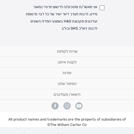
אני מאשר/ת ומסכים/ה לרישום פרטיי במאגר
מידע, לרבות לצורך דיוור ישיר של כל דבר פרסומת
ועדכונים מקבוצת H&O באמצעי המדיה השונים
לרבות דוא"ל, SMS וכיו"ב
שרות לקוחות
לקנות איתנו
מעקב הזמנה
משלוחים
אודות
ביגוד ראשוני לתינוק
החזרות
תיקי החתלה
ביטול עסקה
הסיפור שלנו
הצהרת נגישות
תשלום באתר עם שוברי קניה/Gift card
שאלות ותשובות
שמירת פרטיות
שעות פעילות בחג
אודותינו
הישארו מעודכנים
מדריך מידות נעליים
הסניפים שלנו
טבלת מידות
אתרים בינלאומיים
מאמרים
קשרי משקיעים
תקנון מבצע
הסיפור שלנו
תקנון אתר
All product names and trademarks are the property of subsidiaries of
The William Carter Co©
אייץ אנד או רשתות אופנה (2003) בע"מ ח.פ. 513480947 , חוצות שפיים קיבוץ