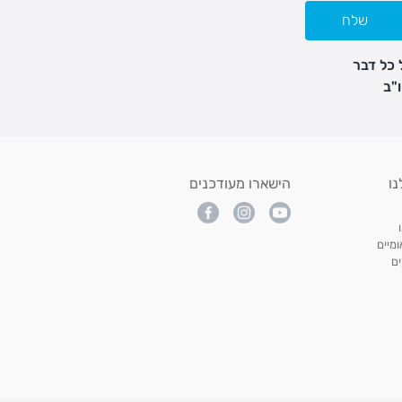
שלח
 כל דבר
נו
הישארו מעודכנים
מיים
ם