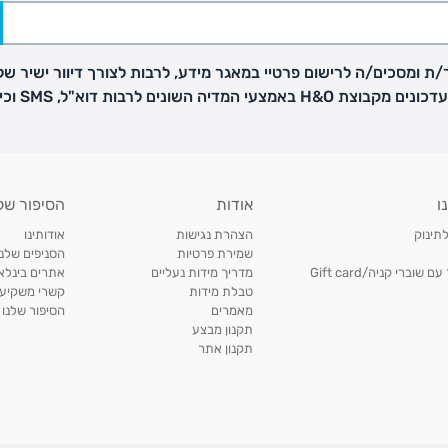
ת ומסכים/ה לרישום פרטיי במאגר מידע, לרבות לצורך דיוור ישיר של
H באמצעי המדיה השונים לרבות דוא"ל, SMS וכיו"ב
פק בנפרד
ו
אודות
הסיפור של
ב
לתינוק
הצהרת נגישות
אודותינו
הזמנות בימים א'-
שמירת פרטיות
הסניפים שלנו
וברי קניה/Gift card
מדריך מידות נעליים
אתרים בינלאו
טבלת מידות
קשרי משקיעי
ירור בסניף:
מאמרים
הסיפור שלנו
תקנון מבצע
תקנון אתר
ניתן להחזיר או להחליף פריטים שרכשתם באתר CARTERS בכל אחד מסניפי הרשת בתוך 14 ימים
, בצירוף