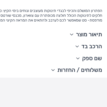
הפתרון המושלם והכיפי לבגדי תינוקות מעוצבים ונוחים בימי הקיץ: 
חלקים לתינוקות הכולל חולצה מכופתרת עם צווארון, מכנסי שורטס 
מודפסת- סט שמאפשר לכם לערבב ולהתאים את המראה הקיצי המו
תיאור מוצר
סט 3 חלקים
הרכב בד
שרוולים קצרים
כפתרה קדמית
100% כותנה
שם ספק
כיס קדמי
מיובא
סיומת ריב סרוג איכותי בצוואר
ניתן לכבס במכונת כביסה
The William Carter's company
משלוחים / החזרות
דוגמת פסים וכיתוב
עדכון זמני משלוחים –
חגורת מותן אלסטית ונוחה
משלוח סחורה עד הבית עם שליח
• משלוח חינם - בהזמנה מעל 199 ש"ח
• בהזמנה מתחת ל-199 ש"ח - עלות המשלוח היא 24 ש"ח
• המשלוחים מגיעים לכל רחבי הארץ