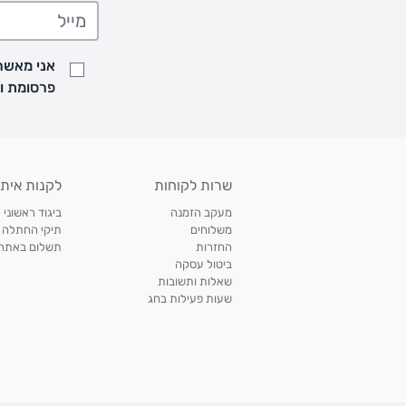
• משלוח יגיע לכל המאוחר תוך
7
ימי עסקים מעת ביצוע ההזמנה
• זמני המשלוחים הם בימים א-ה בין השעות 8:00 עד 21:00 וביום ו וערבי חג עד השעה 13:00
• נציג מחברת המשלוחים יצור איתך קשר בהודעת SMS לתיאום מסירה
אני מאשר/
למעקב אחרי משלוח לחץ
כאן
פרסומת ועדכונים מקבוצת &O
• לפניות ובירורים בנושא משלוחים אנא פנו לשירות הלקוחות בצ'אט באתר
משלוחים בהתאמה אישית של מוצרים עם רקמה - המשלוח יסו
ממשלוח ביגוד וישלח עד 14 ימי עסקים מעת ביצוע ההזמנה *
איסוף עצמי
שרות לקוחות
לקנות איתנ
• איסוף עצמי חינם
תוך 7 ימי עסקים
מסניף קרטר'ס רמת אביב מתחם שוסטר. תל אבי
מעקב הזמנה
ביגוד ראשוני 
כתובת: אבא אחימאיר 31, תל אביב (מאחורי בנק הפועלים מול הדואר). ניתן לאסוף 
משלוחים
תיקי החתלה
ה' בין השעות • 09:00-19:00
החזרות
תשלום באתר עם ש
ביטול עסקה
• יש לוודא שחבילה התקבלה טרם ההגעה. סמס יישלח החבילה מוכנה לאיסוף. טלפון לב
שאלות ותשובות
03-6766209
שעות פעילות בחג
לצפייה בכל מדיניות המשלוחים,
לחץ כאן
תנאי החזרות
מהיום בו קיבלתם את המוצרים, תמורת החזר כספי מלא, זיכוי או החלפה, לבחירת הלקוח
לחץ כאן
חשבונית קנייה מקורית או פתק החלפה.
לצפייה במדיניות החזרות מלאה,