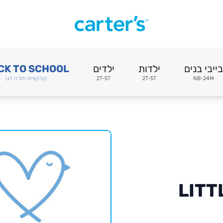
בייבי בנים
ילדות
ילדים
CK TO SCHOOL
NB-24M
2T-5T
2T-5T
קולקציית חזרה לגן