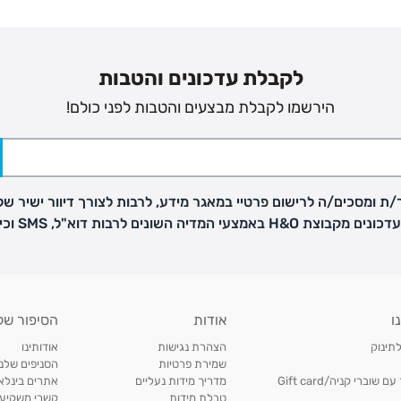
לקבלת עדכונים והטבות
הירשמו לקבלת מבצעים והטבות לפני כולם!
ת ומסכים/ה לרישום פרטיי במאגר מידע, לרבות לצורך דיוור ישיר של
H באמצעי המדיה השונים לרבות דוא"ל, SMS וכיו"ב
ו
אודות
הסיפור של
לתינוק
הצהרת נגישות
אודותינו
שמירת פרטיות
הסניפים שלנו
וברי קניה/Gift card
מדריך מידות נעליים
אתרים בינלאו
טבלת מידות
קשרי משקיעי