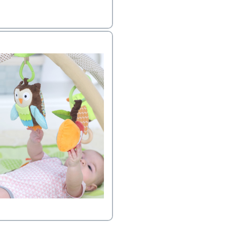
ב
הזמנות בימים א'-
ירור בסניף:
ניתן להחזיר או להחליף פריטים שרכשתם באתר CARTERS בכל אחד מסניפי הרשת בתוך 14 ימים
, בצירוף
ח כגון