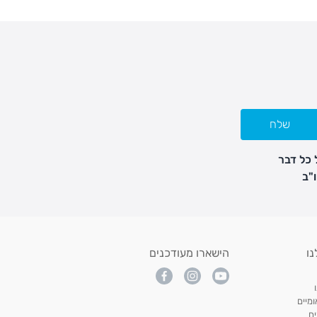
שלח
 כל דבר
נו
הישארו מעודכנים
מיים
ם