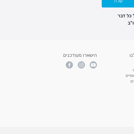
שלח
 כל דבר
נו
הישארו מעודכנים
מיים
ם