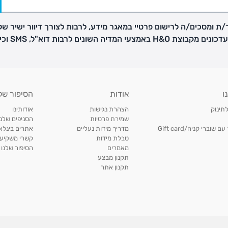
ת ומסכים/ה לרישום פרטיי במאגר מידע, לרבות לצורך דיוור ישיר של
H באמצעי המדיה השונים לרבות דוא"ל, SMS וכיו"ב
פק בנפרד
ו
אודות
הסיפור של
ב
לתינוק
הצהרת נגישות
אודותינו
הזמנות בימים א'-
שמירת פרטיות
הסניפים שלנו
וברי קניה/Gift card
מדריך מידות נעליים
אתרים בינלאו
טבלת מידות
קשרי משקיעי
ירור בסניף:
מאמרים
הסיפור שלנו
תקנון מבצע
תקנון אתר
ניתן להחזיר או להחליף פריטים שרכשתם באתר CARTERS בכל אחד מסניפי הרשת בתוך 14 ימים
, בצירוף
ח כגון