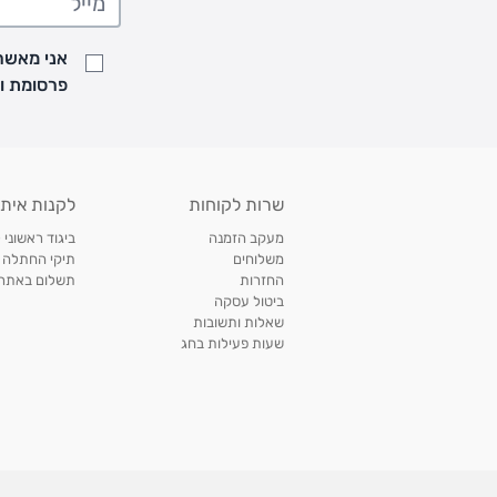
• זמני המשלוחים הם בימים א-ה בין השעות 8:00 עד 21:00 וביום ו וערבי חג עד השעה 13:00
• נציג מחברת המשלוחים יצור איתך קשר בהודעת SMS לתיאום מסירה
אני מאשר/
למעקב אחרי משלוח לחץ
כאן
פרסומת ועדכונים מקבוצת &O
• לפניות ובירורים בנושא משלוחים אנא פנו לשירות הלקוחות בצ'אט באתר
משלוחים בהתאמה אישית של מוצרים עם רקמה - המשלוח יסו
ממשלוח ביגוד וישלח עד 14 ימי עסקים מעת ביצוע ההזמנה *
איסוף עצמי
שרות לקוחות
לקנות איתנ
• איסוף עצמי חינם
תוך 7 ימי עסקים
מסניף קרטר'ס רמת אביב מתחם שוסטר. תל אבי
מעקב הזמנה
ביגוד ראשוני 
כתובת: אבא אחימאיר 31, תל אביב (מאחורי בנק הפועלים מול הדואר). ניתן לאסוף 
משלוחים
תיקי החתלה
ה' בין השעות • 09:00-19:00
החזרות
תשלום באתר עם ש
ביטול עסקה
• יש לוודא שחבילה התקבלה טרם ההגעה. סמס יישלח החבילה מוכנה לאיסוף. טלפון לב
שאלות ותשובות
03-6766209
שעות פעילות בחג
לצפייה בכל מדיניות המשלוחים,
לחץ כאן
תנאי החזרות
מהיום בו קיבלתם את המוצרים, תמורת החזר כספי מלא, זיכוי או החלפה, לבחירת הלקוח
לחץ כאן
חשבונית קנייה מקורית או פתק החלפה.
לצפייה במדיניות החזרות מלאה,
** אין החלפות או החזרות על מוצרים שיוצרו במיוחד עבור הלקו