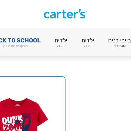
בייבי בנים
ילדות
ילדים
CK TO SCHOOL
NB-24M
2T-5T
2T-5T
קולקציית חזרה לגן