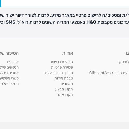
ת ומסכים/ה לרישום פרטיי במאגר מידע, לרבות לצורך דיוור ישיר של
H באמצעי המדיה השונים לרבות דוא"ל, SMS וכיו"ב
פק בנפרד
ו
אודות
הסיפור של
ב
לתינוק
הצהרת נגישות
אודותינו
הזמנות בימים א'-
שמירת פרטיות
הסניפים שלנו
וברי קניה/Gift card
מדריך מידות נעליים
אתרים בינלאו
טבלת מידות
קשרי משקיעי
ירור בסניף:
מאמרים
הסיפור שלנו
תקנון מבצע
תקנון אתר
ניתן להחזיר או להחליף פריטים שרכשתם באתר CARTERS בכל אחד מסניפי הרשת בתוך 14 ימים
, בצירוף
ח כגון