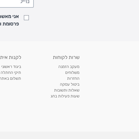
• זמני המשלוחים הם בימים א-ה בין השעות 8:00 עד 21:00 וביום ו וערבי חג עד השעה 13:00
• נציג מחברת המשלוחים יצור איתך קשר בהודעת SMS לתיאום מסירה
אני מאשר/
למעקב אחרי משלוח לחץ
כאן
פרסומת ועדכונים מקבוצת &O
• לפניות ובירורים בנושא משלוחים אנא פנו לשירות הלקוחות בצ'אט באתר
משלוחים בהתאמה אישית של מוצרים עם רקמה - המשלוח יסו
ממשלוח ביגוד וישלח עד 14 ימי עסקים מעת ביצוע ההזמנה *
איסוף עצמי
שרות לקוחות
לקנות איתנ
• איסוף עצמי חינם
תוך 7 ימי עסקים
מסניף קרטר'ס רמת אביב מתחם שוסטר. תל אבי
מעקב הזמנה
ביגוד ראשוני 
כתובת: אבא אחימאיר 31, תל אביב (מאחורי בנק הפועלים מול הדואר). ניתן לאסוף 
משלוחים
תיקי החתלה
ה' בין השעות • 09:00-19:00
החזרות
תשלום באתר עם ש
ביטול עסקה
• יש לוודא שחבילה התקבלה טרם ההגעה. סמס יישלח החבילה מוכנה לאיסוף. טלפון לב
שאלות ותשובות
03-6766209
שעות פעילות בחג
לצפייה בכל מדיניות המשלוחים,
לחץ כאן
תנאי החזרות
מהיום בו קיבלתם את המוצרים, תמורת החזר כספי מלא, זיכוי או החלפה, לבחירת הלקוח
לחץ כאן
חשבונית קנייה מקורית או פתק החלפה.
לצפייה במדיניות החזרות מלאה,
** אין החלפות או החזרות על מוצרים שיוצרו במיוחד עבור הלקו