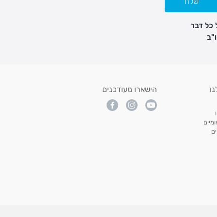
שלח
 כל דבר
נו
הישארו מעודכנים
מיים
ם