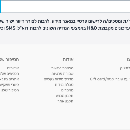
ת ומסכים/ה לרישום פרטיי במאגר מידע, לרבות לצורך דיוור ישיר של
H באמצעי המדיה השונים לרבות דוא"ל, SMS וכיו"ב
פק בנפרד
ו
אודות
הסיפור של
ב
לתינוק
הצהרת נגישות
אודותינו
הזמנות בימים א'-
שמירת פרטיות
הסניפים שלנו
וברי קניה/Gift card
מדריך מידות נעליים
אתרים בינלאו
טבלת מידות
קשרי משקיעי
ירור בסניף:
מאמרים
הסיפור שלנו
תקנון מבצע
תקנון אתר
ניתן להחזיר או להחליף פריטים שרכשתם באתר CARTERS בכל אחד מסניפי הרשת בתוך 14 ימים
, בצירוף