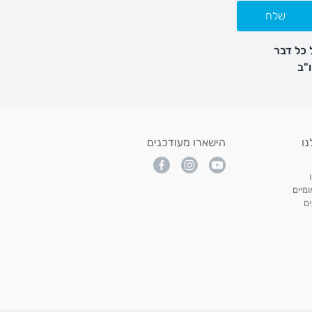
שלח
 כל דבר
נו
הישארו מעודכנים
מיים
ם