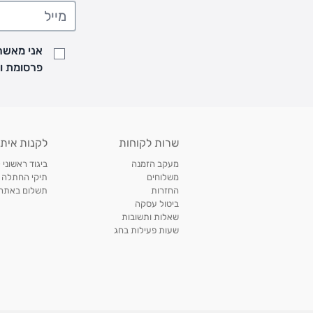
• משלוח יגיע לכל המאוחר תוך
7
ימי עסקים מעת ביצוע ההזמנה
• זמני המשלוחים הם בימים א-ה בין השעות 8:00 עד 21:00 וביום ו וערבי חג עד השעה 13:00
• נציג מחברת המשלוחים יצור איתך קשר בהודעת SMS לתיאום מסירה
אני מאשר/
למעקב אחרי משלוח לחץ
כאן
פרסומת ועדכונים מקבוצת &O
• לפניות ובירורים בנושא משלוחים אנא פנו לשירות הלקוחות בצ'אט באתר
משלוחים בהתאמה אישית של מוצרים עם רקמה - המשלוח יסו
ממשלוח ביגוד וישלח עד 14 ימי עסקים מעת ביצוע ההזמנה *
איסוף עצמי
שרות לקוחות
לקנות איתנ
• איסוף עצמי חינם
תוך 7 ימי עסקים
מסניף קרטר'ס רמת אביב מתחם שוסטר. תל אבי
מעקב הזמנה
ביגוד ראשוני 
כתובת: אבא אחימאיר 31, תל אביב (מאחורי בנק הפועלים מול הדואר). ניתן לאסוף 
משלוחים
תיקי החתלה
ה' בין השעות • 09:00-19:00
החזרות
תשלום באתר עם ש
ביטול עסקה
• יש לוודא שחבילה התקבלה טרם ההגעה. סמס יישלח החבילה מוכנה לאיסוף. טלפון לב
שאלות ותשובות
03-6766209
שעות פעילות בחג
לצפייה בכל מדיניות המשלוחים,
לחץ כאן
תנאי החזרות
מהיום בו קיבלתם את המוצרים, תמורת החזר כספי מלא, זיכוי או החלפה, לבחירת הלקוח
לחץ כאן
חשבונית קנייה מקורית או פתק החלפה.
לצפייה במדיניות החזרות מלאה,