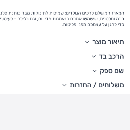
המארז המושלם לרכים הנולדים: שמיכות לתינוקות מבד כותנת פלנל
רכה ומלטפת, שישמשו אתכם בנאמנות מדי יום, וגם בלילה - לעיטוף, ל
כדי להגן על עצמכם מפני פליטות.
תיאור מוצר
מארז רביעיית שמיכות
הרכב בד
כותנה מלטפת ואוורירית
מושלם לעיטוף, כיסוי ולהגנה מפני פליטות
100% כותנה פלנל
שם ספק
גודל השמיכה לתינוק 101.6X76.2 ס״מ
מיובא
מודפס
ניתן לכבס במכונת כביסה
The William Carter's company
משלוחים / החזרות
עדכון זמני משלוחים –
משלוח סחורה עד הבית עם שליח
• משלוח חינם - בהזמנה מעל 199 ש"ח
• בהזמנה מתחת ל-199 ש"ח - עלות המשלוח היא 24 ש"ח
• המשלוחים מגיעים לכל רחבי הארץ