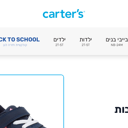
בייבי בנים
ילדות
ילדים
CK TO SCHOOL
NB-24M
2T-5T
2T-5T
קולקציית חזרה לגן