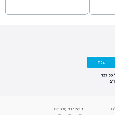
שלח
 כל דבר
נו
הישארו מעודכנים