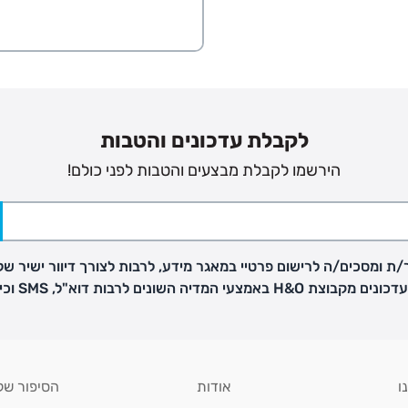
ב
הזמנות בימים א'-
ירור בסניף:
לקבלת עדכונים והטבות
הירשמו לקבלת מבצעים והטבות לפני כולם!
ניתן להחזיר או להחליף פריטים שרכשתם באתר CARTERS בכל אחד מסניפי הרשת בתוך 14 ימים
, בצירוף
ח כגון
ת ומסכים/ה לרישום פרטיי במאגר מידע, לרבות לצורך דיוור ישיר של
H באמצעי המדיה השונים לרבות דוא"ל, SMS וכיו"ב
ו
אודות
הסיפור של