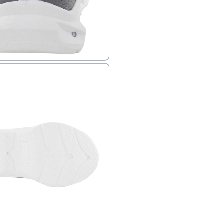
פק בנפרד
ב
הזמנות בימים א'-
ירור בסניף:
ניתן להחזיר או להחליף פריטים שרכשתם באתר CARTERS בכל אחד מסניפי הרשת בתוך 14 ימים
, בצירוף