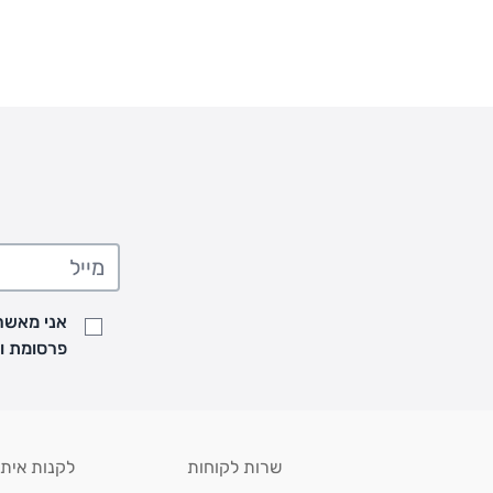
** אין החלפות או החזרות על מוצרים שיוצרו במיוחד עבור הלקו
מוצרים בהתאמה אישית עם רקמה
אני מאשר/
פרסומת ועדכונים מקבוצת &O
שרות לקוחות
לקנות איתנ