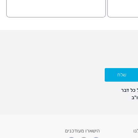
שלח
 כל דבר
נו
הישארו מעודכנים