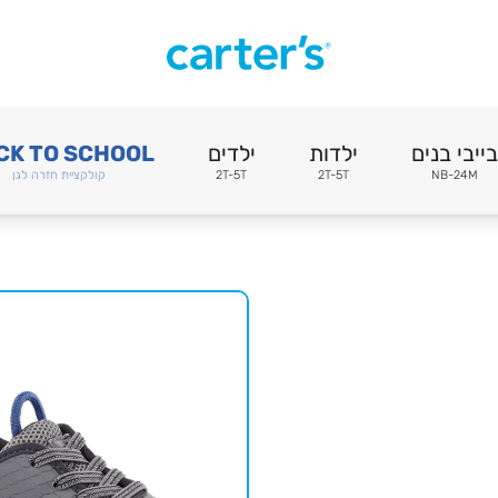
בייבי בנים
ילדות
ילדים
CK TO SCHOOL
NB-24M
2T-5T
2T-5T
קולקציית חזרה לגן