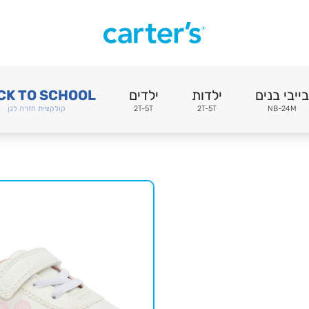
בייבי בנים
ילדות
ילדים
CK TO SCHOOL
NB-24M
2T-5T
2T-5T
קולקציית חזרה לגן