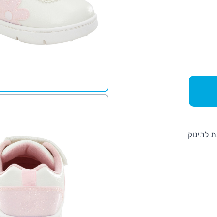
וץ' נעלי הסניקרס של EVERY STEP נותנת לתינוק