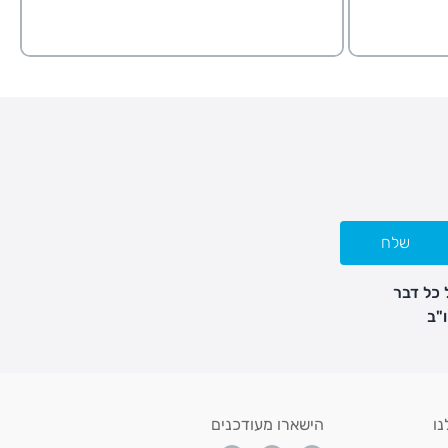
שלח
 כל דבר
נו
הישארו מעודכנים