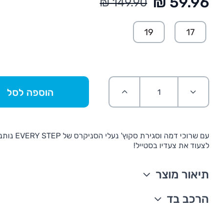
החל מ:
19
17
הוספה לסל
עם שרוכי דמה וסגירת סק
לצעוד את צעדיו בסטייל!
תיאור מוצר
סולייה מרופדת
הרכב בד
סגירת וו ולולאה