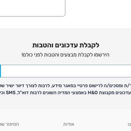
הזמנות בימים א'-
ירור בסניף:
לקבלת עדכונים והטבות
ניתן להחזיר או להחליף פריטים שרכשתם באתר CARTERS בכל אחד מסניפי הרשת בתוך 14 ימים
, בצירוף
הירשמו לקבלת מבצעים והטבות לפני כולם!
ח כגון
ת ומסכים/ה לרישום פרטיי במאגר מידע, לרבות לצורך דיוור ישיר של
H באמצעי המדיה השונים לרבות דוא"ל, SMS וכיו"ב
ו
אודות
הסיפור של