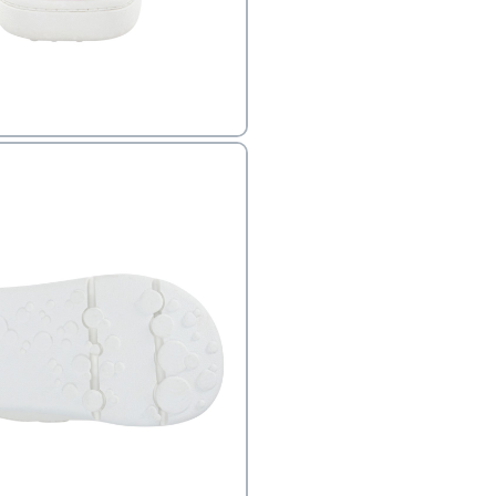
פק בנפרד
ב