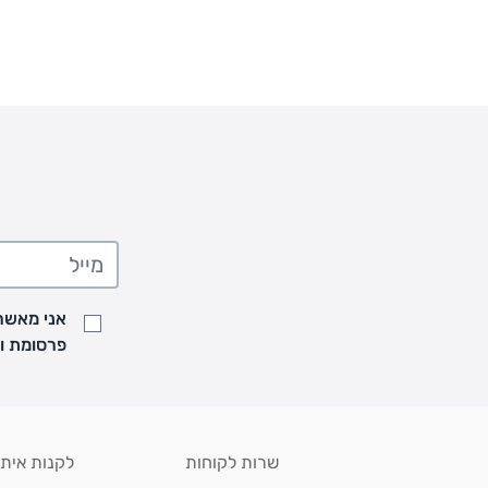
כתובת: אבא אחימאיר 31, תל אביב (מאחורי בנק הפועלים מול הדואר). ניתן לאסוף 
ה' בין השעות • 09:00-19:00
• יש לוודא שחבילה התקבלה טרם ההגעה. סמס יישלח החבילה מוכנה לאיסוף. טלפון לב
03-6766209
לצפייה בכל מדיניות המשלוחים,
לחץ כאן
תנאי החזרות
מהיום בו קיבלתם את המוצרים, תמורת החזר כספי מלא, זיכוי או החלפה, לבחירת הלקוח
לחץ כאן
חשבונית קנייה מקורית או פתק החלפה.
לצפייה במדיניות החזרות מלאה,
** אין החלפות או החזרות על מוצרים שיוצרו במיוחד עבור הלקו
מוצרים בהתאמה אישית עם רקמה
אני מאשר/
פרסומת ועדכונים מקבוצת &O
שרות לקוחות
לקנות איתנ