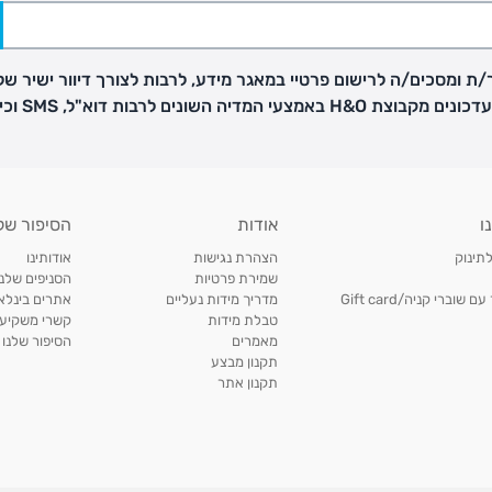
ת ומסכים/ה לרישום פרטיי במאגר מידע, לרבות לצורך דיוור ישיר של
H באמצעי המדיה השונים לרבות דוא"ל, SMS וכיו"ב
פק בנפרד
ו
אודות
הסיפור של
ב
לתינוק
הצהרת נגישות
אודותינו
הזמנות בימים א'-
שמירת פרטיות
הסניפים שלנו
וברי קניה/Gift card
מדריך מידות נעליים
אתרים בינלאו
טבלת מידות
קשרי משקיעי
ירור בסניף:
מאמרים
הסיפור שלנו
תקנון מבצע
תקנון אתר
ניתן להחזיר או להחליף פריטים שרכשתם באתר CARTERS בכל אחד מסניפי הרשת בתוך 14 ימים
, בצירוף