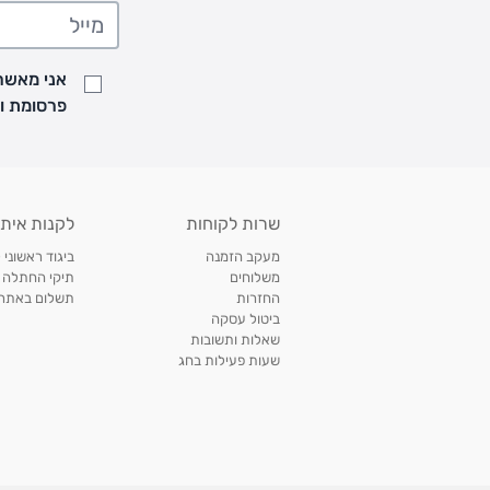
• משלוח יגיע לכל המאוחר תוך
7
ימי עסקים מעת ביצוע ההזמנה
• זמני המשלוחים הם בימים א-ה בין השעות 8:00 עד 21:00 וביום ו וערבי חג עד השעה 13:00
• נציג מחברת המשלוחים יצור איתך קשר בהודעת SMS לתיאום מסירה
אני מאשר/
למעקב אחרי משלוח לחץ
כאן
פרסומת ועדכונים מקבוצת &O
• לפניות ובירורים בנושא משלוחים אנא פנו לשירות הלקוחות בצ'אט באתר
משלוחים בהתאמה אישית של מוצרים עם רקמה - המשלוח יסו
ממשלוח ביגוד וישלח עד 14 ימי עסקים מעת ביצוע ההזמנה *
איסוף עצמי
שרות לקוחות
לקנות איתנ
• איסוף עצמי חינם
תוך 7 ימי עסקים
מסניף קרטר'ס רמת אביב מתחם שוסטר. תל אבי
מעקב הזמנה
ביגוד ראשוני 
כתובת: אבא אחימאיר 31, תל אביב (מאחורי בנק הפועלים מול הדואר). ניתן לאסוף 
משלוחים
תיקי החתלה
ה' בין השעות • 09:00-19:00
החזרות
תשלום באתר עם ש
ביטול עסקה
• יש לוודא שחבילה התקבלה טרם ההגעה. סמס יישלח החבילה מוכנה לאיסוף. טלפון לב
שאלות ותשובות
03-6766209
שעות פעילות בחג
לצפייה בכל מדיניות המשלוחים,
לחץ כאן
תנאי החזרות
מהיום בו קיבלתם את המוצרים, תמורת החזר כספי מלא, זיכוי או החלפה, לבחירת הלקוח
לחץ כאן
חשבונית קנייה מקורית או פתק החלפה.
לצפייה במדיניות החזרות מלאה,