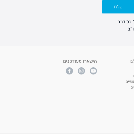
שלח
 כל דבר
נו
הישארו מעודכנים
מיים
ם