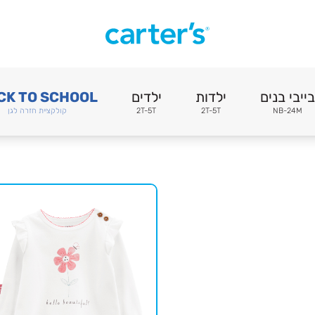
בייבי בנים
ילדות
ילדים
CK TO SCHOOL
NB-24M
2T-5T
2T-5T
קולקציית חזרה לגן