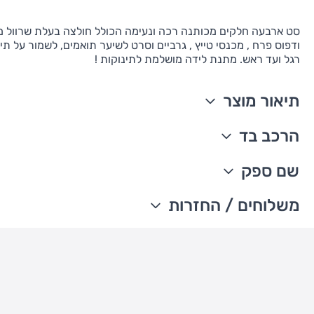
סט ארבעה חלקים מכותנה רכה ונעימה הכולל חולצה בעלת שרוול מע
ודפוס פרח , מכנסי טייץ , גרביים וסרט לשיער תואמים, לשמור על ת
רגל ועד ראש. מתנת לידה מושלמת לתינוקות !
תיאור מוצר
סט 4 חלקים
הרכב בד
שרוולים ארוכים
סגירת כפתורים בכתף החולצה
100% כותנה
שם ספק
דפוס כיתוב ופרח
מיובא
כולל גרביים
ניתן לכבס במכונת כביסה
The William Carter's company
משלוחים / החזרות
כולל סרט לשיער
עדכון זמני משלוחים –
משלוח סחורה עד הבית עם שליח
• משלוח חינם - בהזמנה מעל 199 ש"ח
• בהזמנה מתחת ל-199 ש"ח - עלות המשלוח היא 24 ש"ח
• המשלוחים מגיעים לכל רחבי הארץ