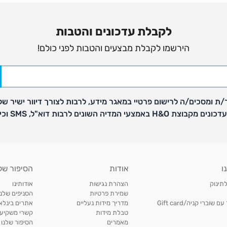
לקבלת עדכונים והטבות
הירשמו לקבלת מבצעים והטבות לפני כולם!
ת ומסכים/ה לרישום פרטיי במאגר מידע, לרבות לצורך דיוור ישיר של
H באמצעי המדיה השונים לרבות דוא"ל, SMS וכיו"ב
פק בנפרד
ו
אודות
הסיפור של
ב
לתינוק
הצהרת נגישות
אודותינו
הזמנות בימים א'-
שמירת פרטיות
הסניפים שלנו
וברי קניה/Gift card
מדריך מידות נעליים
אתרים בינלאו
טבלת מידות
קשרי משקיעי
ירור בסניף:
מאמרים
הסיפור שלנו