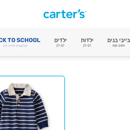
בייבי בנים
ילדות
ילדים
CK TO SCHOOL
NB-24M
2T-5T
2T-5T
קולקציית חזרה לגן