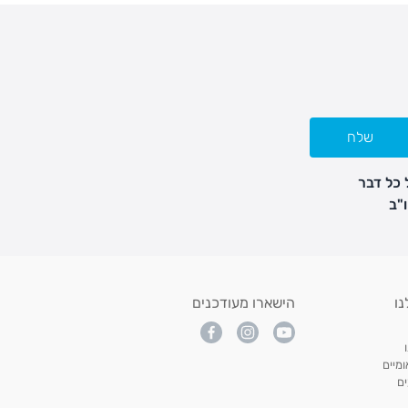
שלח
 כל דבר
נו
הישארו מעודכנים
מיים
ם