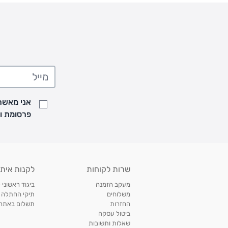
עדכון זמני משלוחים –
מייבש כביסה בחום נמוך
משלוח סחורה עד הבית עם שליח
• משלוח חינם - בהזמנה מעל 199 ש"ח
• בהזמנה מתחת ל-199 ש"ח - עלות המשלוח היא 24 ש"ח
• המשלוחים מגיעים לכל רחבי הארץ
• משלוח יגיע לכל המאוחר תוך
7
ימי עסקים מעת ביצוע ההזמנה
• זמני המשלוחים הם בימים א-ה בין השעות 8:00 עד 21:00 וביום ו וערבי חג עד השעה 13:00
• נציג מחברת המשלוחים יצור איתך קשר בהודעת SMS לתיאום מסירה
אני מאשר/
למעקב אחרי משלוח לחץ
כאן
פרסומת ועדכונים מקבוצת &O
• לפניות ובירורים בנושא משלוחים אנא פנו לשירות הלקוחות בצ'אט באתר
משלוחים בהתאמה אישית של מוצרים עם רקמה - המשלוח יסו
ממשלוח ביגוד וישלח עד 14 ימי עסקים מעת ביצוע ההזמנה *
איסוף עצמי
שרות לקוחות
לקנות איתנ
• איסוף עצמי חינם
תוך 7 ימי עסקים
מסניף קרטר'ס רמת אביב מתחם שוסטר. תל אבי
מעקב הזמנה
ביגוד ראשוני 
כתובת: אבא אחימאיר 31, תל אביב (מאחורי בנק הפועלים מול הדואר). ניתן לאסוף 
משלוחים
תיקי החתלה
ה' בין השעות • 09:00-19:00
החזרות
תשלום באתר עם ש
ביטול עסקה
• יש לוודא שחבילה התקבלה טרם ההגעה. סמס יישלח החבילה מוכנה לאיסוף. טלפון לב
שאלות ותשובות
03-6766209