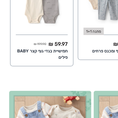
ספה לסל
הוספה לסל
1+1 מתנה
החל מ
מחיר מלא
59.97 ₪
199.90 ₪
וף ומכנס פרחים
חמישיית בגדי גוף קצר BABY
פילים