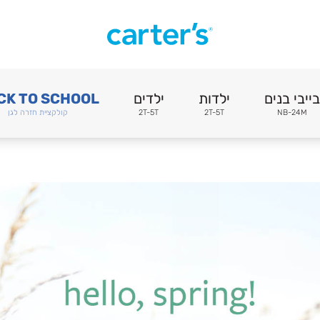
בייבי בנים
ילדות
ילדים
CK TO SCHOOL
NB-24M
2T-5T
2T-5T
קולקציית חזרה לגן