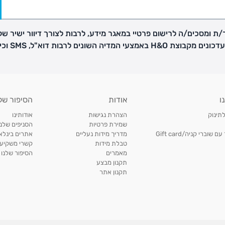
ת ומסכים/ה לרישום פרטיי במאגר מידע, לרבות לצורך דיוור ישיר של
H באמצעי המדיה השונים לרבות דוא"ל, SMS וכיו"ב
ו
אודות
הסיפור של
לתינוק
הצהרת נגישות
אודותינו
שמירת פרטיות
הסניפים שלנו
וברי קניה/Gift card
מדריך מידות נעליים
אתרים בינלאו
טבלת מידות
קשרי משקיעי
מאמרים
הסיפור שלנו
תקנון מבצע
תקנון אתר