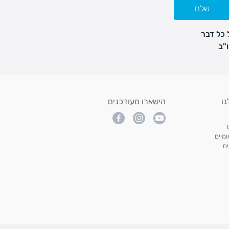
שלח
 כל דבר
נו
הישארו מעודכנים
מיים
ם