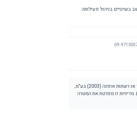
ב בשינויים בניהול פעילותה
מטרת מדיניות זו היא מתן גילוי ללקוחות ולכלל המבקרים בחנויות אופנה, אתרים ובמטה קבוצת אייץ' אנד או רשתות אופנה (2003) בע"מ,
ת"). מדיניות זו מפרטת את המטרה