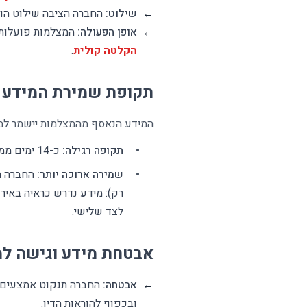
←
שילוט:
החברה הציבה שילוט הול
←
אופן הפעולה:
המצלמות פועלות במשך 24 שעות ביממה. צילום והקלטה מתב
הקלטה קולית
.
תקופת שמירת המידע
המידע הנאסף מהמצלמות יישמר למי
תקופה רגילה:
כ-14 ימים ממועד ההקלטה.
שמירה ארוכה יותר:
החברה תה
רק): מידע נדרש כראיה באירו
לצד שלישי.
אבטחת מידע וגישה למ
←
אבטחה:
החברה תנקוט אמצעים מ
ובכפוף להוראות הדין.