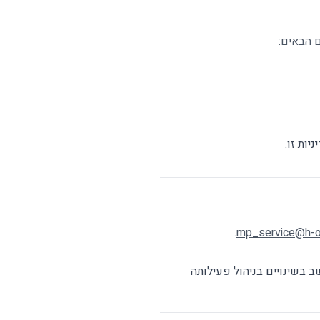
 הבאים:
ות זו.
.
mp_service@h-o.
ב בשינויים בניהול פעילותה