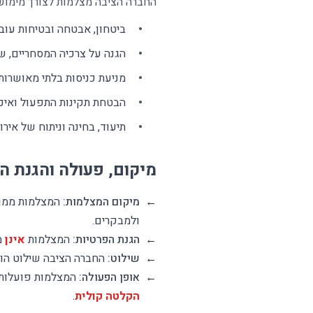
החברה הציבה מצלמות לצורך מימוש
ביטחון, אבטחה ובטיחות עובד
הגנה על צרכיה המסחריים, שמ
מניעת כניסות בלתי מאושרות
הבטחת תקינות התפעול ואיכו
תיעוד, בחינה וניתוח של איר
מיקום, פעולה והגנת ה
←
מיקום המצלמות:
המצלמות ממוקמ
ולמבקרים.
←
הגנת הפרטיות:
המצלמות
אינן
מו
←
שילוט:
החברה הציבה שילוט הול
←
אופן הפעולה:
המצלמות פועלות במשך 24 שעות ביממה. צילום והקלטה מתב
הקלטה קולית
.