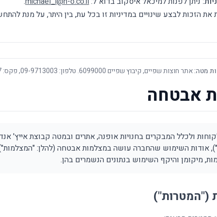
יות:
ניתן לפנות למיכאל איסקוב בדוא"ל:
michael_i@h-o.co.il
.
ת הזכות לבצע שינויים במדיניות זו בכל עת, בין היתר, על מנת להתחש
ת מטה:
אתר חוצות שפיים, קיבוץ שפיים 6099000. טלפון: 09-9713003, פקס: 09-9713007.
ת אבטחה
(להלן: "החברה"), אודות השימוש שהחברה עושה במצלמות אבטחה (להלן: "המצלמו
ת, מיקומן והיקף השימוש בנתונים הנשמרים בהן.
("המטרות")