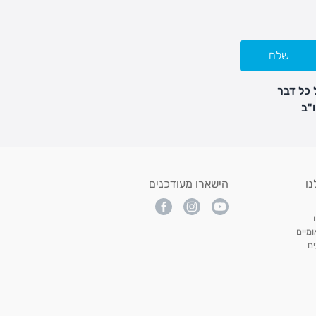
שלח
 כל דבר
נו
הישארו מעודכנים
מיים
ם