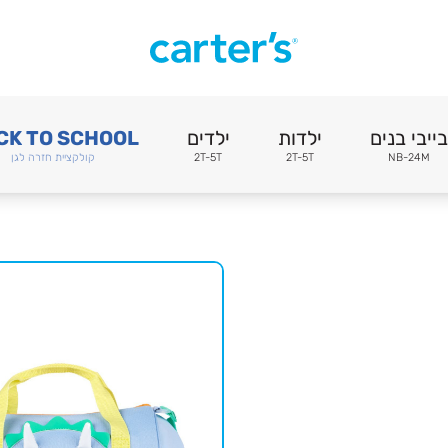
בייבי בנים
ילדות
ילדים
CK TO SCHOOL
NB-24M
2T-5T
2T-5T
קולקציית חזרה לגן