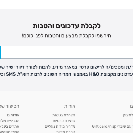
לקבלת עדכונים והטבות
הירשמו לקבלת מבצעים והטבות לפני כולם!
ת ומסכים/ה לרישום פרטיי במאגר מידע, לרבות לצורך דיוור ישיר של
H באמצעי המדיה השונים לרבות דוא"ל, SMS וכיו"ב
ו
אודות
הסיפור של
לתינוק
הצהרת נגישות
אודותינו
שמירת פרטיות
הסניפים שלנו
וברי קניה/Gift card
מדריך מידות נעליים
אתרים בינלאו
טבלת מידות
קשרי משקיעי