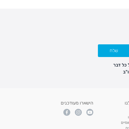
שלח
 כל דבר
נו
הישארו מעודכנים
מיים
ם