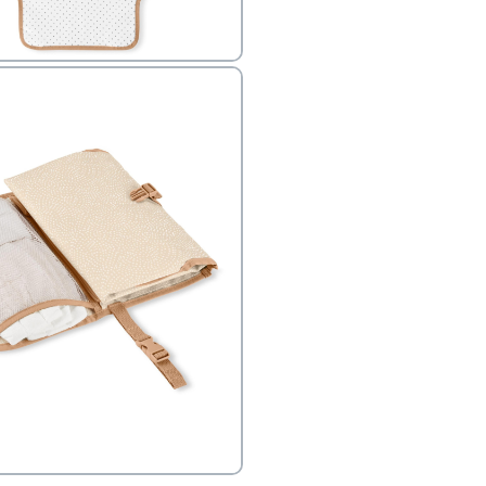
ב
הזמנות בימים א'-
ירור בסניף:
ניתן להחזיר או להחליף פריטים שרכשתם באתר CARTERS בכל אחד מסניפי הרשת בתוך 14 ימים
, בצירוף
ח כגון