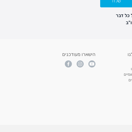
שלח
 כל דבר
נו
הישארו מעודכנים
מיים
ם