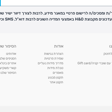
ת ומסכים/ה לרישום פרטיי במאגר מידע, לרבות לצורך דיוור ישיר של
H באמצעי המדיה השונים לרבות דוא"ל, SMS וכיו"ב
פק בנפרד
ו
אודות
הסיפור של
ב
לתינוק
הצהרת נגישות
אודותינו
הזמנות בימים א'-
שמירת פרטיות
הסניפים שלנו
וברי קניה/Gift card
מדריך מידות נעליים
אתרים בינלאו
טבלת מידות
קשרי משקיעי
ירור בסניף:
מאמרים
הסיפור שלנו
תקנון מבצע
תקנון אתר
ניתן להחזיר או להחליף פריטים שרכשתם באתר CARTERS בכל אחד מסניפי הרשת בתוך 14 ימים
, בצירוף
ח כגון