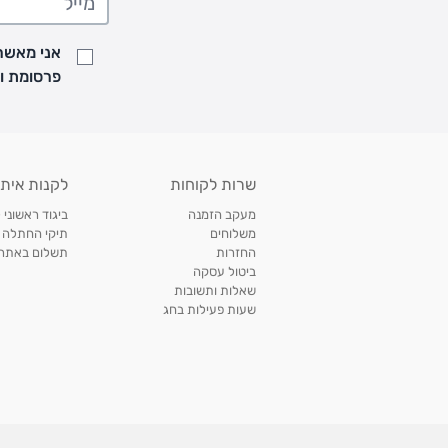
• זמני המשלוחים הם בימים א-ה בין השעות 8:00 עד 21:00 וביום ו וערבי חג עד השעה 13:00
• נציג מחברת המשלוחים יצור איתך קשר בהודעת SMS לתיאום מסירה
אני מאשר/
למעקב אחרי משלוח לחץ
כאן
פרסומת ועדכונים מקבוצת &O
• לפניות ובירורים בנושא משלוחים אנא פנו לשירות הלקוחות בצ'אט באתר
משלוחים בהתאמה אישית של מוצרים עם רקמה - המשלוח יסו
ממשלוח ביגוד וישלח עד 14 ימי עסקים מעת ביצוע ההזמנה *
איסוף עצמי
שרות לקוחות
לקנות איתנ
• איסוף עצמי חינם
תוך 7 ימי עסקים
מסניף קרטר'ס רמת אביב מתחם שוסטר. תל אבי
מעקב הזמנה
ביגוד ראשוני 
כתובת: אבא אחימאיר 31, תל אביב (מאחורי בנק הפועלים מול הדואר). ניתן לאסוף 
משלוחים
תיקי החתלה
ה' בין השעות • 09:00-19:00
החזרות
תשלום באתר עם ש
ביטול עסקה
• יש לוודא שחבילה התקבלה טרם ההגעה. סמס יישלח החבילה מוכנה לאיסוף. טלפון לב
שאלות ותשובות
03-6766209
שעות פעילות בחג
לצפייה בכל מדיניות המשלוחים,
לחץ כאן
תנאי החזרות
מהיום בו קיבלתם את המוצרים, תמורת החזר כספי מלא, זיכוי או החלפה, לבחירת הלקוח
לחץ כאן
חשבונית קנייה מקורית או פתק החלפה.
לצפייה במדיניות החזרות מלאה,
** אין החלפות או החזרות על מוצרים שיוצרו במיוחד עבור הלקו