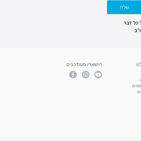
שלח
 כל דבר
נו
הישארו מעודכנים
מיים
ם