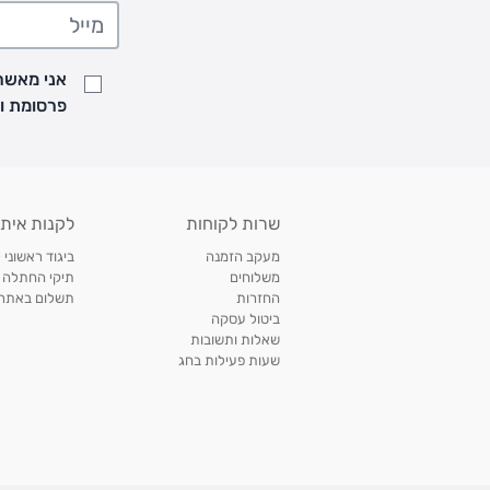
• משלוח יגיע לכל המאוחר תוך
7
ימי עסקים מעת ביצוע ההזמנה
• זמני המשלוחים הם בימים א-ה בין השעות 8:00 עד 21:00 וביום ו וערבי חג עד השעה 13:00
• נציג מחברת המשלוחים יצור איתך קשר בהודעת SMS לתיאום מסירה
אני מאשר/
למעקב אחרי משלוח לחץ
כאן
פרסומת ועדכונים מקבוצת &O
• לפניות ובירורים בנושא משלוחים אנא פנו לשירות הלקוחות בצ'אט באתר
משלוחים בהתאמה אישית של מוצרים עם רקמה - המשלוח יסו
ממשלוח ביגוד וישלח עד 14 ימי עסקים מעת ביצוע ההזמנה *
איסוף עצמי
שרות לקוחות
לקנות איתנ
• איסוף עצמי חינם
תוך 7 ימי עסקים
מסניף קרטר'ס רמת אביב מתחם שוסטר. תל אבי
מעקב הזמנה
ביגוד ראשוני 
כתובת: אבא אחימאיר 31, תל אביב (מאחורי בנק הפועלים מול הדואר). ניתן לאסוף 
משלוחים
תיקי החתלה
ה' בין השעות • 09:00-19:00
החזרות
תשלום באתר עם ש
ביטול עסקה
• יש לוודא שחבילה התקבלה טרם ההגעה. סמס יישלח החבילה מוכנה לאיסוף. טלפון לב
שאלות ותשובות
03-6766209
שעות פעילות בחג
לצפייה בכל מדיניות המשלוחים,
לחץ כאן
תנאי החזרות
מהיום בו קיבלתם את המוצרים, תמורת החזר כספי מלא, זיכוי או החלפה, לבחירת הלקוח
לחץ כאן
חשבונית קנייה מקורית או פתק החלפה.
לצפייה במדיניות החזרות מלאה,