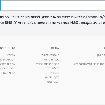
ת ומסכים/ה לרישום פרטיי במאגר מידע, לרבות לצורך דיוור ישיר של
H באמצעי המדיה השונים לרבות דוא"ל, SMS וכיו"ב
פק בנפרד
ו
אודות
הסיפור של
ב
לתינוק
הצהרת נגישות
אודותינו
הזמנות בימים א'-
שמירת פרטיות
הסניפים שלנו
וברי קניה/Gift card
מדריך מידות נעליים
אתרים בינלאו
טבלת מידות
קשרי משקיעי
ירור בסניף:
מאמרים
הסיפור שלנו
תקנון מבצע
תקנון אתר
ניתן להחזיר או להחליף פריטים שרכשתם באתר CARTERS בכל אחד מסניפי הרשת בתוך 14 ימים
, בצירוף