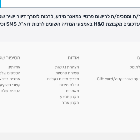
ת ומסכים/ה לרישום פרטיי במאגר מידע, לרבות לצורך דיוור ישיר של
H באמצעי המדיה השונים לרבות דוא"ל, SMS וכיו"ב
פק בנפרד
ו
אודות
הסיפור של
ב
לתינוק
הצהרת נגישות
אודותינו
הזמנות בימים א'-
שמירת פרטיות
הסניפים שלנו
וברי קניה/Gift card
מדריך מידות נעליים
אתרים בינלאו
טבלת מידות
קשרי משקיעי
ירור בסניף:
מאמרים
הסיפור שלנו
תקנון מבצע
תקנון אתר
ניתן להחזיר או להחליף פריטים שרכשתם באתר CARTERS בכל אחד מסניפי הרשת בתוך 14 ימים
, בצירוף
ח כגון