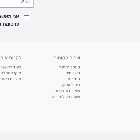
• זמני המשלוחים הם בימים א-ה בין השעות 8:00 עד 21:00 וביום ו וערבי חג עד השעה 13:00
• נציג מחברת המשלוחים יצור איתך קשר בהודעת SMS לתיאום מסירה
אני מאשר/
למעקב אחרי משלוח לחץ
כאן
פרסומת ועדכונים מקבוצת &O
• לפניות ובירורים בנושא משלוחים אנא פנו לשירות הלקוחות בצ'אט באתר
משלוחים בהתאמה אישית של מוצרים עם רקמה - המשלוח יסו
ממשלוח ביגוד וישלח עד 14 ימי עסקים מעת ביצוע ההזמנה *
איסוף עצמי
שרות לקוחות
לקנות איתנ
• איסוף עצמי חינם
תוך 7 ימי עסקים
מסניף קרטר'ס רמת אביב מתחם שוסטר. תל אבי
מעקב הזמנה
ביגוד ראשוני 
כתובת: אבא אחימאיר 31, תל אביב (מאחורי בנק הפועלים מול הדואר). ניתן לאסוף 
משלוחים
תיקי החתלה
ה' בין השעות • 09:00-19:00
החזרות
תשלום באתר עם ש
ביטול עסקה
• יש לוודא שחבילה התקבלה טרם ההגעה. סמס יישלח החבילה מוכנה לאיסוף. טלפון לב
שאלות ותשובות
03-6766209
שעות פעילות בחג
לצפייה בכל מדיניות המשלוחים,
לחץ כאן
תנאי החזרות
מהיום בו קיבלתם את המוצרים, תמורת החזר כספי מלא, זיכוי או החלפה, לבחירת הלקוח
לחץ כאן
חשבונית קנייה מקורית או פתק החלפה.
לצפייה במדיניות החזרות מלאה,
** אין החלפות או החזרות על מוצרים שיוצרו במיוחד עבור הלקו