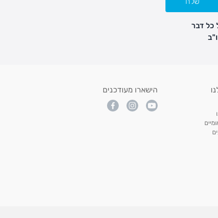
שלח
 כל דבר
נו
הישארו מעודכנים
מיים
ם