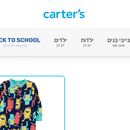
בייבי בנים
ילדות
ילדים
CK TO SCHOOL
NB-24M
2T-5T
2T-5T
קולקציית חזרה לגן