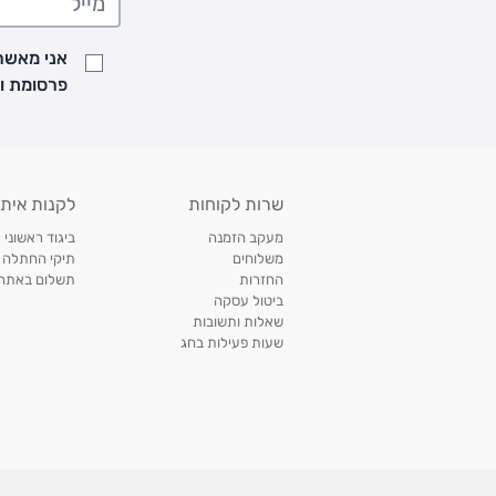
• זמני המשלוחים הם בימים א-ה בין השעות 8:00 עד 21:00 וביום ו וערבי חג עד השעה 13:00
• נציג מחברת המשלוחים יצור איתך קשר בהודעת SMS לתיאום מסירה
אני מאשר/
למעקב אחרי משלוח לחץ
כאן
פרסומת ועדכונים מקבוצת &O
• לפניות ובירורים בנושא משלוחים אנא פנו לשירות הלקוחות בצ'אט באתר
משלוחים בהתאמה אישית של מוצרים עם רקמה - המשלוח יסו
ממשלוח ביגוד וישלח עד 14 ימי עסקים מעת ביצוע ההזמנה *
איסוף עצמי
שרות לקוחות
לקנות איתנ
• איסוף עצמי חינם
תוך 7 ימי עסקים
מסניף קרטר'ס רמת אביב מתחם שוסטר. תל אבי
מעקב הזמנה
ביגוד ראשוני 
כתובת: אבא אחימאיר 31, תל אביב (מאחורי בנק הפועלים מול הדואר). ניתן לאסוף 
משלוחים
תיקי החתלה
ה' בין השעות • 09:00-19:00
החזרות
תשלום באתר עם ש
ביטול עסקה
• יש לוודא שחבילה התקבלה טרם ההגעה. סמס יישלח החבילה מוכנה לאיסוף. טלפון לב
שאלות ותשובות
03-6766209
שעות פעילות בחג
לצפייה בכל מדיניות המשלוחים,
לחץ כאן
תנאי החזרות
מהיום בו קיבלתם את המוצרים, תמורת החזר כספי מלא, זיכוי או החלפה, לבחירת הלקוח
לחץ כאן
חשבונית קנייה מקורית או פתק החלפה.
לצפייה במדיניות החזרות מלאה,
** אין החלפות או החזרות על מוצרים שיוצרו במיוחד עבור הלקו