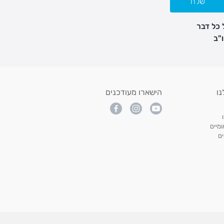
שלח
 כל דבר
נו
הישארו מעודכנים
מיים
ם