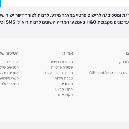
ת ומסכים/ה לרישום פרטיי במאגר מידע, לרבות לצורך דיוור ישיר של
H באמצעי המדיה השונים לרבות דוא"ל, SMS וכיו"ב
פק בנפרד
ו
אודות
הסיפור של
ב
לתינוק
הצהרת נגישות
אודותינו
הזמנות בימים א'-
שמירת פרטיות
הסניפים שלנו
וברי קניה/Gift card
מדריך מידות נעליים
אתרים בינלאו
טבלת מידות
קשרי משקיעי
ירור בסניף:
מאמרים
הסיפור שלנו
תקנון מבצע
תקנון אתר
ניתן להחזיר או להחליף פריטים שרכשתם באתר CARTERS בכל אחד מסניפי הרשת בתוך 14 ימים
, בצירוף
ח כגון