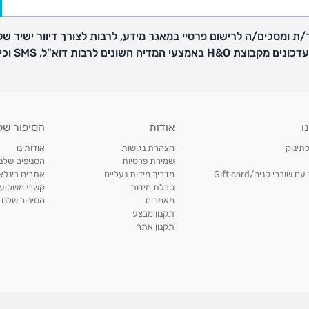
ת ומסכים/ה לרישום פרטיי במאגר מידע, לרבות לצורך דיוור ישיר של
H באמצעי המדיה השונים לרבות דוא"ל, SMS וכיו"ב
פק בנפרד
ו
אודות
הסיפור של
ב
לתינוק
הצהרת נגישות
אודותינו
הזמנות בימים א'-
שמירת פרטיות
הסניפים שלנו
וברי קניה/Gift card
מדריך מידות נעליים
אתרים בינלאו
טבלת מידות
קשרי משקיעי
ירור בסניף:
מאמרים
הסיפור שלנו
תקנון מבצע
תקנון אתר
ניתן להחזיר או להחליף פריטים שרכשתם באתר CARTERS בכל אחד מסניפי הרשת בתוך 14 ימים
, בצירוף
ח כגון