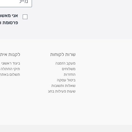
• זמני המשלוחים הם בימים א-ה בין השעות 8:00 עד 21:00 וביום ו וערבי חג עד השעה 13:00
• נציג מחברת המשלוחים יצור איתך קשר בהודעת SMS לתיאום מסירה
אני מאשר/
למעקב אחרי משלוח לחץ
כאן
פרסומת ועדכונים מקבוצת &O
• לפניות ובירורים בנושא משלוחים אנא פנו לשירות הלקוחות בצ'אט באתר
משלוחים בהתאמה אישית של מוצרים עם רקמה - המשלוח יסו
ממשלוח ביגוד וישלח עד 14 ימי עסקים מעת ביצוע ההזמנה *
איסוף עצמי
שרות לקוחות
לקנות איתנ
• איסוף עצמי חינם
תוך 7 ימי עסקים
מסניף קרטר'ס רמת אביב מתחם שוסטר. תל אבי
מעקב הזמנה
ביגוד ראשוני 
כתובת: אבא אחימאיר 31, תל אביב (מאחורי בנק הפועלים מול הדואר). ניתן לאסוף 
משלוחים
תיקי החתלה
ה' בין השעות • 09:00-19:00
החזרות
תשלום באתר עם ש
ביטול עסקה
• יש לוודא שחבילה התקבלה טרם ההגעה. סמס יישלח החבילה מוכנה לאיסוף. טלפון לב
שאלות ותשובות
03-6766209
שעות פעילות בחג
לצפייה בכל מדיניות המשלוחים,
לחץ כאן
תנאי החזרות
מהיום בו קיבלתם את המוצרים, תמורת החזר כספי מלא, זיכוי או החלפה, לבחירת הלקוח
לחץ כאן
חשבונית קנייה מקורית או פתק החלפה.
לצפייה במדיניות החזרות מלאה,
** אין החלפות או החזרות על מוצרים שיוצרו במיוחד עבור הלקו