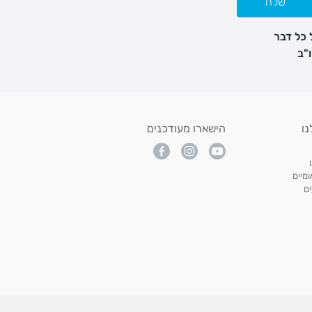
שלח
 כל דבר
נו
הישארו מעודכנים
מיים
ם