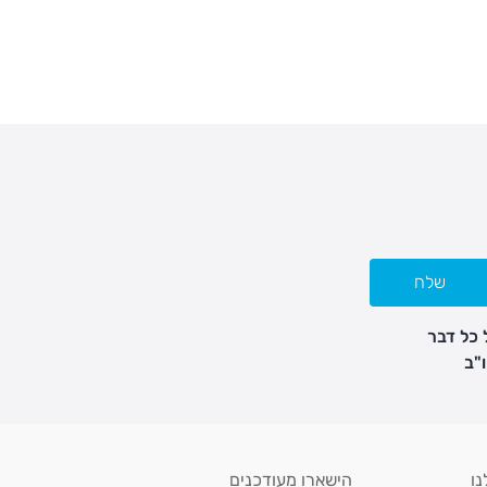
שלח
 כל דבר
נו
הישארו מעודכנים