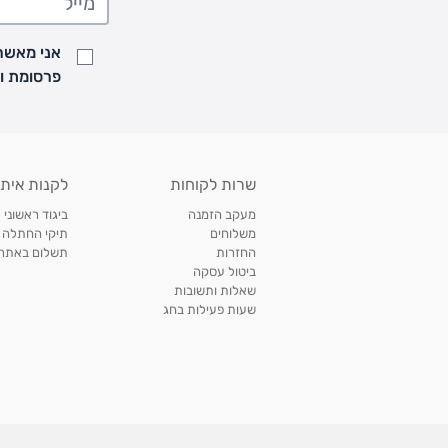
• זמני המשלוחים הם בימים א-ה בין השעות 8:00 עד 21:00 וביום ו וערבי חג עד השעה 13:00
• נציג מחברת המשלוחים יצור איתך קשר בהודעת SMS לתיאום מסירה
אני מאשר/
למעקב אחרי משלוח לחץ
כאן
פרסומת ועדכונים מקבוצת &O
• לפניות ובירורים בנושא משלוחים אנא פנו לשירות הלקוחות בצ'אט באתר
משלוחים בהתאמה אישית של מוצרים עם רקמה - המשלוח יסו
ממשלוח ביגוד וישלח עד 14 ימי עסקים מעת ביצוע ההזמנה *
איסוף עצמי
שרות לקוחות
לקנות איתנ
• איסוף עצמי חינם
תוך 7 ימי עסקים
מסניף קרטר'ס רמת אביב מתחם שוסטר. תל אבי
מעקב הזמנה
ביגוד ראשוני 
כתובת: אבא אחימאיר 31, תל אביב (מאחורי בנק הפועלים מול הדואר). ניתן לאסוף 
משלוחים
תיקי החתלה
ה' בין השעות • 09:00-19:00
החזרות
תשלום באתר עם ש
ביטול עסקה
• יש לוודא שחבילה התקבלה טרם ההגעה. סמס יישלח החבילה מוכנה לאיסוף. טלפון לב
שאלות ותשובות
03-6766209
שעות פעילות בחג
לצפייה בכל מדיניות המשלוחים,
לחץ כאן
תנאי החזרות
מהיום בו קיבלתם את המוצרים, תמורת החזר כספי מלא, זיכוי או החלפה, לבחירת הלקוח
לחץ כאן
חשבונית קנייה מקורית או פתק החלפה.
לצפייה במדיניות החזרות מלאה,
** אין החלפות או החזרות על מוצרים שיוצרו במיוחד עבור הלקו