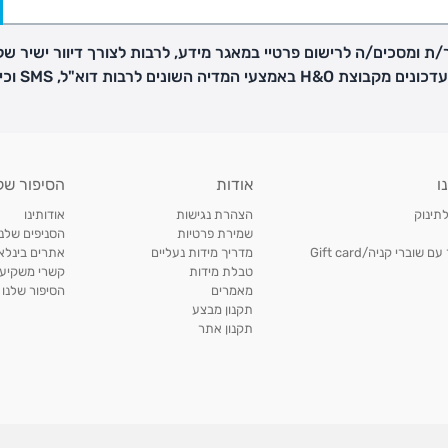
ת ומסכים/ה לרישום פרטיי במאגר מידע, לרבות לצורך דיוור ישיר של
H באמצעי המדיה השונים לרבות דוא"ל, SMS וכיו"ב
פק בנפרד
ו
אודות
הסיפור של
ב
לתינוק
הצהרת נגישות
אודותינו
הזמנות בימים א'-
שמירת פרטיות
הסניפים שלנו
וברי קניה/Gift card
מדריך מידות נעליים
אתרים בינלאו
טבלת מידות
קשרי משקיעי
ירור בסניף:
מאמרים
הסיפור שלנו
תקנון מבצע
תקנון אתר
ניתן להחזיר או להחליף פריטים שרכשתם באתר CARTERS בכל אחד מסניפי הרשת בתוך 14 ימים
, בצירוף
ח כגון