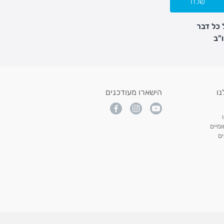
שלח
 כל דבר
נו
הישארו מעודכנים
מיים
ם