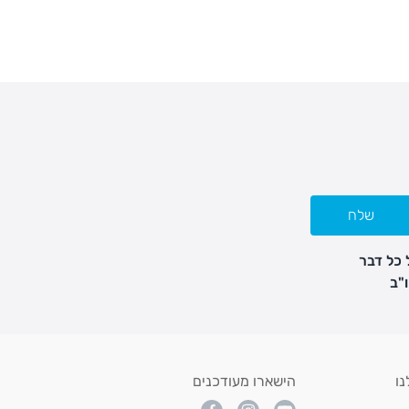
שלח
 כל דבר
נו
הישארו מעודכנים