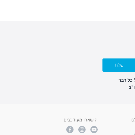
שלח
 כל דבר
נו
הישארו מעודכנים