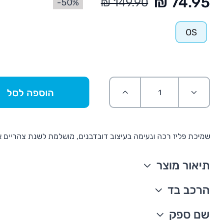
50%-
OS
הוספה לסל
שמיכת פליז רכה ונעימה בעיצוב דובדבנים, מושלמת לשנת צהריים או
תיאור מוצר
פליז רך ונעים
הרכב בד
דפוס דובדבנים
גודל השמיכה לתינוק 101.6X76.2 ס״מ
100% פוליאסטר וולבואה
שם ספק