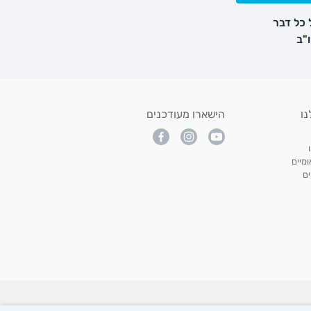
 כל דבר
נו
הישארו מעודכנים
מיים
ם
All p