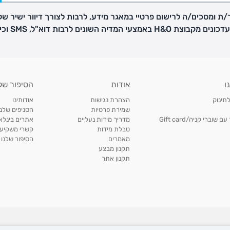
ת ומסכים/ה לרישום פרטיי במאגר מידע, לרבות לצורך דיוור ישיר של
H באמצעי המדיה השונים לרבות דוא"ל, SMS וכיו"ב
פק בנפרד
ו
אודות
הסיפור של
ב
לתינוק
הצהרת נגישות
אודותינו
הזמנות בימים א'-
שמירת פרטיות
הסניפים שלנו
וברי קניה/Gift card
מדריך מידות נעליים
אתרים בינלאו
טבלת מידות
קשרי משקיעי
ירור בסניף:
מאמרים
הסיפור שלנו
תקנון מבצע
תקנון אתר
ניתן להחזיר או להחליף פריטים שרכשתם באתר CARTERS בכל אחד מסניפי הרשת בתוך 14 ימים
, בצירוף
ח כגון
roduct names and trademarks are the property of subsidiaries of The William Ca