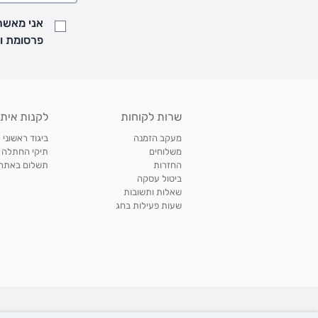
• נציג מחברת המשלוחים יצור איתך קשר בהודעת SMS לתיאום מסירה
אני מאשר/
למעקב אחרי משלוח לחץ
כאן
פרסומת ועדכונים מקבוצת &O
• לפניות ובירורים בנושא משלוחים אנא פנו לשירות הלקוחות בצ'אט באתר
משלוחים בהתאמה אישית של מוצרים עם רקמה - המשלוח יסו
ממשלוח ביגוד וישלח עד 14 ימי עסקים מעת ביצוע ההזמנה *
איסוף עצמי
שרות לקוחות
לקנות איתנ
• איסוף עצמי חינם
תוך 7 ימי עסקים
מסניף קרטר'ס רמת אביב מתחם שוסטר. תל אבי
מעקב הזמנה
ביגוד ראשוני 
כתובת: אבא אחימאיר 31, תל אביב (מאחורי בנק הפועלים מול הדואר). ניתן לאסוף 
משלוחים
תיקי החתלה
ה' בין השעות • 09:00-19:00
החזרות
תשלום באתר עם ש
ביטול עסקה
• יש לוודא שחבילה התקבלה טרם ההגעה. סמס יישלח החבילה מוכנה לאיסוף. טלפון לב
שאלות ותשובות
03-6766209
שעות פעילות בחג
לצפייה בכל מדיניות המשלוחים,
לחץ כאן
תנאי החזרות
מהיום בו קיבלתם את המוצרים, תמורת החזר כספי מלא, זיכוי או החלפה, לבחירת הלקוח
לחץ כאן
חשבונית קנייה מקורית או פתק החלפה.
לצפייה במדיניות החזרות מלאה,
** אין החלפות או החזרות על מוצרים שיוצרו במיוחד עבור הלקו
מוצרים בהתאמה אישית עם רקמה
rter Co©