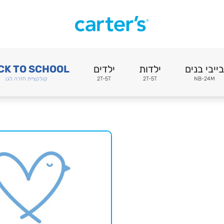
בייבי בנים
ילדות
ילדים
CK TO SCHOOL
NB-24M
2T-5T
2T-5T
קולקציית חזרה לגן