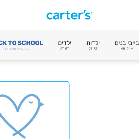
בייבי בנים
ילדות
ילדים
CK TO SCHOOL
NB-24M
2T-5T
2T-5T
קולקציית חזרה לגן