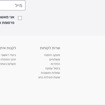
• משלוח יגיע לכל המאוחר תוך
7
ימי עסקים מעת ביצוע ההזמנה
• זמני המשלוחים הם בימים א-ה בין השעות 8:00 עד 21:00 וביום ו וערבי חג עד השעה 13:00
• נציג מחברת המשלוחים יצור איתך קשר בהודעת SMS לתיאום מסירה
אני מאשר/
למעקב אחרי משלוח לחץ
כאן
פרסומת ועדכונים מקבוצת &O
• לפניות ובירורים בנושא משלוחים אנא פנו לשירות הלקוחות בצ'אט באתר
משלוחים בהתאמה אישית של מוצרים עם רקמה - המשלוח יסו
ממשלוח ביגוד וישלח עד 14 ימי עסקים מעת ביצוע ההזמנה *
איסוף עצמי
שרות לקוחות
לקנות איתנ
• איסוף עצמי חינם
תוך 7 ימי עסקים
מסניף קרטר'ס רמת אביב מתחם שוסטר. תל אבי
מעקב הזמנה
ביגוד ראשוני 
כתובת: אבא אחימאיר 31, תל אביב (מאחורי בנק הפועלים מול הדואר). ניתן לאסוף 
משלוחים
תיקי החתלה
ה' בין השעות • 09:00-19:00
החזרות
תשלום באתר עם ש
ביטול עסקה
• יש לוודא שחבילה התקבלה טרם ההגעה. סמס יישלח החבילה מוכנה לאיסוף. טלפון לב
שאלות ותשובות
03-6766209
שעות פעילות בחג
לצפייה בכל מדיניות המשלוחים,
לחץ כאן
תנאי החזרות
מהיום בו קיבלתם את המוצרים, תמורת החזר כספי מלא, זיכוי או החלפה, לבחירת הלקוח
לחץ כאן
חשבונית קנייה מקורית או פתק החלפה.
לצפייה במדיניות החזרות מלאה,