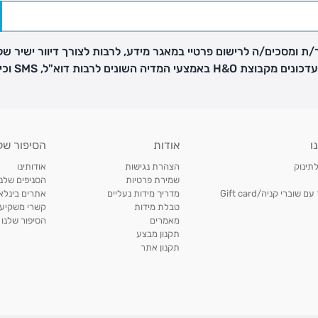
ת ומסכים/ה לרישום פרטיי במאגר מידע, לרבות לצורך דיוור ישיר של
H באמצעי המדיה השונים לרבות דוא"ל, SMS וכיו"ב
פק בנפרד
ו
אודות
הסיפור של
ב
לתינוק
הצהרת נגישות
אודותינו
הזמנות בימים א'-
שמירת פרטיות
הסניפים שלנו
וברי קניה/Gift card
מדריך מידות נעליים
אתרים בינלאו
טבלת מידות
קשרי משקיעי
ירור בסניף:
מאמרים
הסיפור שלנו
תקנון מבצע
תקנון אתר
ניתן להחזיר או להחליף פריטים שרכשתם באתר CARTERS בכל אחד מסניפי הרשת בתוך 14 ימים
, בצירוף