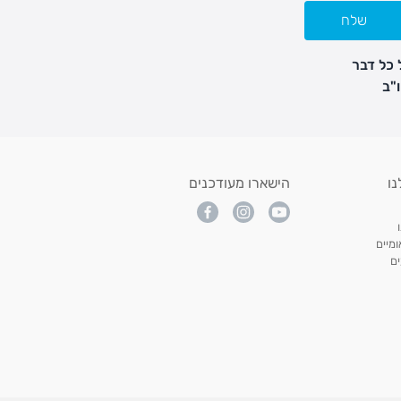
שלח
 כל דבר
נו
הישארו מעודכנים
מיים
ם