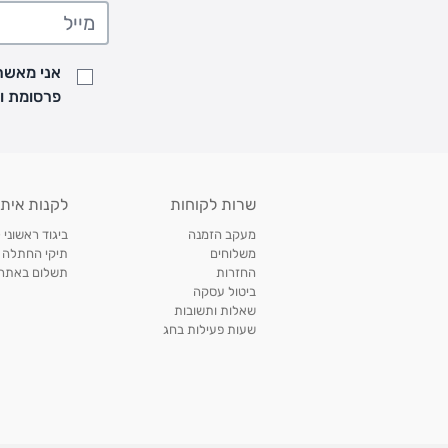
• משלוח יגיע לכל המאוחר תוך
7
ימי עסקים מעת ביצוע ההזמנה
• זמני המשלוחים הם בימים א-ה בין השעות 8:00 עד 21:00 וביום ו וערבי חג עד השעה 13:00
• נציג מחברת המשלוחים יצור איתך קשר בהודעת SMS לתיאום מסירה
אני מאשר/
למעקב אחרי משלוח לחץ
כאן
פרסומת ועדכונים מקבוצת &O
• לפניות ובירורים בנושא משלוחים אנא פנו לשירות הלקוחות בצ'אט באתר
משלוחים בהתאמה אישית של מוצרים עם רקמה - המשלוח יסו
ממשלוח ביגוד וישלח עד 14 ימי עסקים מעת ביצוע ההזמנה *
איסוף עצמי
שרות לקוחות
לקנות איתנ
• איסוף עצמי חינם
תוך 7 ימי עסקים
מסניף קרטר'ס רמת אביב מתחם שוסטר. תל אבי
מעקב הזמנה
ביגוד ראשוני 
כתובת: אבא אחימאיר 31, תל אביב (מאחורי בנק הפועלים מול הדואר). ניתן לאסוף 
משלוחים
תיקי החתלה
ה' בין השעות • 09:00-19:00
החזרות
תשלום באתר עם ש
ביטול עסקה
• יש לוודא שחבילה התקבלה טרם ההגעה. סמס יישלח החבילה מוכנה לאיסוף. טלפון לב
שאלות ותשובות
03-6766209
שעות פעילות בחג
לצפייה בכל מדיניות המשלוחים,
לחץ כאן
תנאי החזרות
מהיום בו קיבלתם את המוצרים, תמורת החזר כספי מלא, זיכוי או החלפה, לבחירת הלקוח
לחץ כאן
חשבונית קנייה מקורית או פתק החלפה.
לצפייה במדיניות החזרות מלאה,