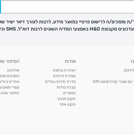
ת ומסכים/ה לרישום פרטיי במאגר מידע, לרבות לצורך דיוור ישיר של
H באמצעי המדיה השונים לרבות דוא"ל, SMS וכיו"ב
פק בנפרד
ו
אודות
הסיפור של
ב
לתינוק
הצהרת נגישות
אודותינו
הזמנות בימים א'-
שמירת פרטיות
הסניפים שלנו
וברי קניה/Gift card
מדריך מידות נעליים
אתרים בינלאו
טבלת מידות
קשרי משקיעי
ירור בסניף:
מאמרים
הסיפור שלנו
תקנון מבצע
תקנון אתר
ניתן להחזיר או להחליף פריטים שרכשתם באתר CARTERS בכל אחד מסניפי הרשת בתוך 14 ימים
, בצירוף