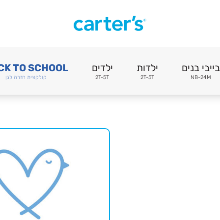
בייבי בנים
ילדות
ילדים
CK TO SCHOOL
NB-24M
2T-5T
2T-5T
קולקציית חזרה לגן