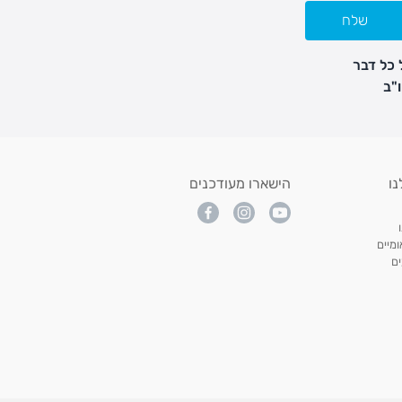
שלח
 כל דבר
נו
הישארו מעודכנים
מיים
ם