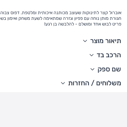
אוברול קצר לתינוקות שעוצב מכותנה איכותית ומלטפת. דפוס צבוה עי
חגורת מותן נוחה עם פפיון וגזרה שמתאימה לשעת משחק ואימון בשכ
פריט לבוש אחד ומושלם - להלבשה בן רגע!
תיאור מוצר
שרוולים קצרים
הרכב בד
סגירת כפתורים
הדפס עיגולים
100% כותנה
שם ספק
כפלים בחזה
מיובא
מותן אלסטית
ניתן לכבס במכונת כביסה
The William Carter's company
משלוחים / החזרות
תיק-תקים ללא ניקלים
עדכון זמני משלוחים –
חגורה אלסטית
משלוח סחורה עד הבית עם שליח
• משלוח חינם - בהזמנה מעל 199 ש"ח
• בהזמנה מתחת ל-199 ש"ח - עלות המשלוח היא 24 ש"ח
• המשלוחים מגיעים לכל רחבי הארץ