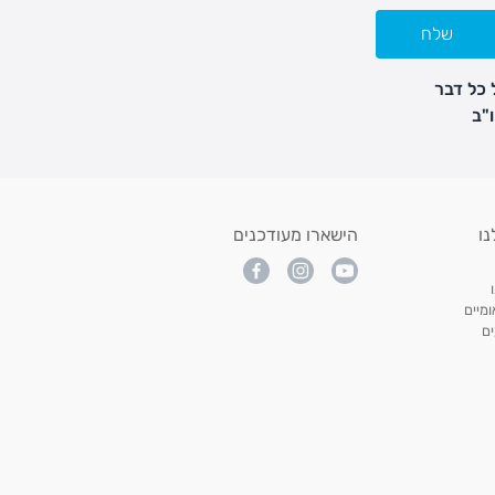
שלח
 כל דבר
נו
הישארו מעודכנים
מיים
ם