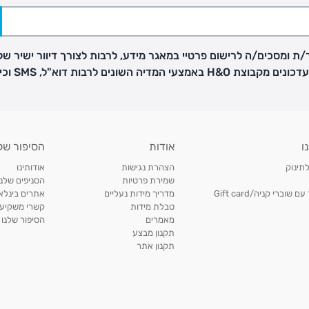
ת ומסכים/ה לרישום פרטיי במאגר מידע, לרבות לצורך דיוור ישיר של
H באמצעי המדיה השונים לרבות דוא"ל, SMS וכיו"ב
פק בנפרד
ו
אודות
הסיפור של
ב
לתינוק
הצהרת נגישות
אודותינו
הזמנות בימים א'-
שמירת פרטיות
הסניפים שלנו
וברי קניה/Gift card
מדריך מידות נעליים
אתרים בינלאו
טבלת מידות
קשרי משקיעי
ירור בסניף:
מאמרים
הסיפור שלנו
תקנון מבצע
תקנון אתר
ניתן להחזיר או להחליף פריטים שרכשתם באתר CARTERS בכל אחד מסניפי הרשת בתוך 14 ימים
, בצירוף