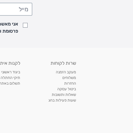
• משלוח יגיע לכל המאוחר תוך
7
ימי עסקים מעת ביצוע ההזמנה
• זמני המשלוחים הם בימים א-ה בין השעות 8:00 עד 21:00 וביום ו וערבי חג עד השעה 13:00
• נציג מחברת המשלוחים יצור איתך קשר בהודעת SMS לתיאום מסירה
אני מאשר/
למעקב אחרי משלוח לחץ
כאן
פרסומת ועדכונים מקבוצת &O
• לפניות ובירורים בנושא משלוחים אנא פנו לשירות הלקוחות בצ'אט באתר
משלוחים בהתאמה אישית של מוצרים עם רקמה - המשלוח יסו
ממשלוח ביגוד וישלח עד 14 ימי עסקים מעת ביצוע ההזמנה *
איסוף עצמי
שרות לקוחות
לקנות איתנ
• איסוף עצמי חינם
תוך 7 ימי עסקים
מסניף קרטר'ס רמת אביב מתחם שוסטר. תל אבי
מעקב הזמנה
ביגוד ראשוני 
כתובת: אבא אחימאיר 31, תל אביב (מאחורי בנק הפועלים מול הדואר). ניתן לאסוף 
משלוחים
תיקי החתלה
ה' בין השעות • 09:00-19:00
החזרות
תשלום באתר עם ש
ביטול עסקה
• יש לוודא שחבילה התקבלה טרם ההגעה. סמס יישלח החבילה מוכנה לאיסוף. טלפון לב
שאלות ותשובות
03-6766209
שעות פעילות בחג
לצפייה בכל מדיניות המשלוחים,
לחץ כאן
תנאי החזרות
מהיום בו קיבלתם את המוצרים, תמורת החזר כספי מלא, זיכוי או החלפה, לבחירת הלקוח
לחץ כאן
חשבונית קנייה מקורית או פתק החלפה.
לצפייה במדיניות החזרות מלאה,