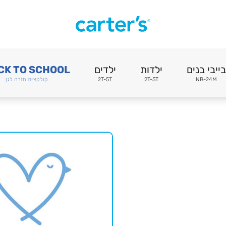
בייבי בנים
ילדות
ילדים
CK TO SCHOOL
NB-24M
2T-5T
2T-5T
קולקציית חזרה לגן