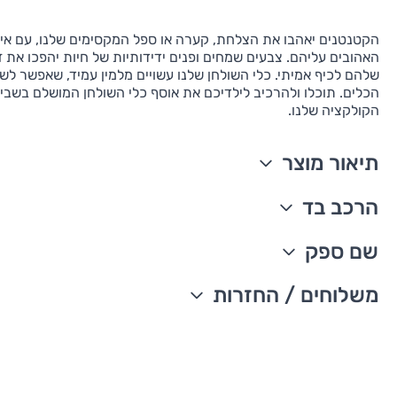
הקטנטנים יאהבו את הצלחת, קערה או ספל המקסימים שלנו, עם איו
האהובים עליהם. צבעים שמחים ופנים ידידותיות של חיות יהפכו את 
שלהם לכיף אמיתי. כלי השולחן שלנו עשויים מלמין עמיד, שאפשר לש
הכלים. תוכלו ולהרכיב לילדיכם את אוסף כלי השולחן המושלם בשביל
הקולקציה שלנו.
תיאור מוצר
פריט מסדרת קולקציית החיות
הרכב בד
קל לערבב ולהתאים
מלמין עמיד
ניתן לשטוף במדיח כלים, אך ורק במדף העליון.
שם ספק
לא ניתן לחימום במיקרוגל
מתאים לחטיפים, דגני בוקר ועוד.
Skip Hop
משלוחים / החזרות
עדכון זמני משלוחים –
משלוח סחורה עד הבית עם שליח
• משלוח חינם - בהזמנה מעל 199 ש"ח
• בהזמנה מתחת ל-199 ש"ח - עלות המשלוח היא 24 ש"ח