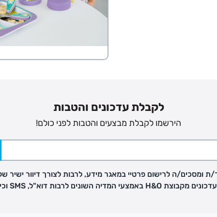
פק בנפרד
לקבלת עדכונים והטבות
הירשמו לקבלת מבצעים והטבות לפני כולם!
ב
הזמנות בימים א'-
ירור בסניף:
ת ומסכים/ה לרישום פרטיי במאגר מידע, לרבות לצורך דיוור ישיר של
H באמצעי המדיה השונים לרבות דוא"ל, SMS וכיו"ב
ניתן להחזיר או להחליף פריטים שרכשתם באתר CARTERS בכל אחד מסניפי הרשת בתוך 14 ימים