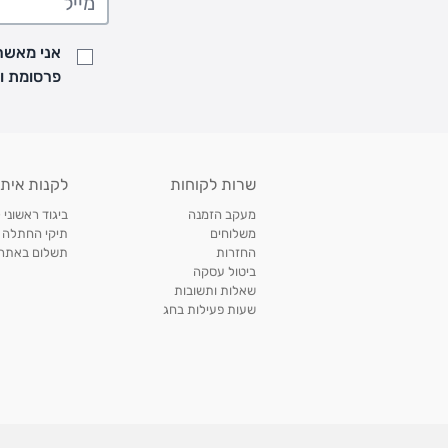
• זמני המשלוחים הם בימים א-ה בין השעות 8:00 עד 21:00 וביום ו וערבי חג עד השעה 13:00
• נציג מחברת המשלוחים יצור איתך קשר בהודעת SMS לתיאום מסירה
אני מאשר/
למעקב אחרי משלוח לחץ
כאן
פרסומת ועדכונים מקבוצת &O
• לפניות ובירורים בנושא משלוחים אנא פנו לשירות הלקוחות בצ'אט באתר
משלוחים בהתאמה אישית של מוצרים עם רקמה - המשלוח יסו
ממשלוח ביגוד וישלח עד 14 ימי עסקים מעת ביצוע ההזמנה *
איסוף עצמי
שרות לקוחות
לקנות איתנ
• איסוף עצמי חינם
תוך 7 ימי עסקים
מסניף קרטר'ס רמת אביב מתחם שוסטר. תל אבי
מעקב הזמנה
ביגוד ראשוני 
כתובת: אבא אחימאיר 31, תל אביב (מאחורי בנק הפועלים מול הדואר). ניתן לאסוף 
משלוחים
תיקי החתלה
ה' בין השעות • 09:00-19:00
החזרות
תשלום באתר עם ש
ביטול עסקה
• יש לוודא שחבילה התקבלה טרם ההגעה. סמס יישלח החבילה מוכנה לאיסוף. טלפון לב
שאלות ותשובות
03-6766209
שעות פעילות בחג
לצפייה בכל מדיניות המשלוחים,
לחץ כאן
תנאי החזרות
מהיום בו קיבלתם את המוצרים, תמורת החזר כספי מלא, זיכוי או החלפה, לבחירת הלקוח
לחץ כאן
חשבונית קנייה מקורית או פתק החלפה.
לצפייה במדיניות החזרות מלאה,
** אין החלפות או החזרות על מוצרים שיוצרו במיוחד עבור הלקו