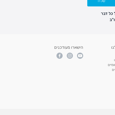
שלח
 כל דבר
נו
הישארו מעודכנים
מיים
ם