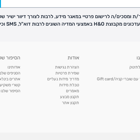
ת ומסכים/ה לרישום פרטיי במאגר מידע, לרבות לצורך דיוור ישיר של
H באמצעי המדיה השונים לרבות דוא"ל, SMS וכיו"ב
פק בנפרד
ו
אודות
הסיפור של
ב
לתינוק
הצהרת נגישות
אודותינו
הזמנות בימים א'-
שמירת פרטיות
הסניפים שלנו
וברי קניה/Gift card
מדריך מידות נעליים
אתרים בינלאו
טבלת מידות
קשרי משקיעי
ירור בסניף:
מאמרים
הסיפור שלנו
תקנון מבצע
תקנון אתר
ניתן להחזיר או להחליף פריטים שרכשתם באתר CARTERS בכל אחד מסניפי הרשת בתוך 14 ימים
, בצירוף
ח כגון