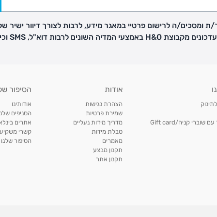
ת ומסכים/ה לרישום פרטיי במאגר מידע, לרבות לצורך דיוור ישיר של
H באמצעי המדיה השונים לרבות דוא"ל, SMS וכיו"ב
פק בנפרד
ו
אודות
הסיפור של
ב
לתינוק
הצהרת נגישות
אודותינו
הזמנות בימים א'-
שמירת פרטיות
הסניפים שלנו
וברי קניה/Gift card
מדריך מידות נעליים
אתרים בינלאו
טבלת מידות
קשרי משקיעי
ירור בסניף:
מאמרים
הסיפור שלנו
תקנון מבצע
תקנון אתר
ניתן להחזיר או להחליף פריטים שרכשתם באתר CARTERS בכל אחד מסניפי הרשת בתוך 14 ימים
, בצירוף
ח כגון