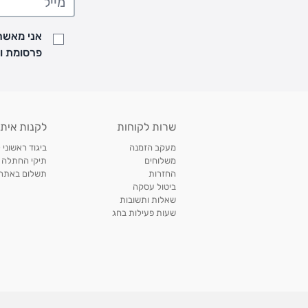
• זמני המשלוחים הם בימים א-ה בין השעות 8:00 עד 21:00 וביום ו וערבי חג עד השעה 13:00
• נציג מחברת המשלוחים יצור איתך קשר בהודעת SMS לתיאום מסירה
אני מאשר/
למעקב אחרי משלוח לחץ
כאן
פרסומת ועדכונים מקבוצת &O
• לפניות ובירורים בנושא משלוחים אנא פנו לשירות הלקוחות בצ'אט באתר
משלוחים בהתאמה אישית של מוצרים עם רקמה - המשלוח יסו
ממשלוח ביגוד וישלח עד 14 ימי עסקים מעת ביצוע ההזמנה *
איסוף עצמי
שרות לקוחות
לקנות איתנ
• איסוף עצמי חינם
תוך 7 ימי עסקים
מסניף קרטר'ס רמת אביב מתחם שוסטר. תל אבי
מעקב הזמנה
ביגוד ראשוני 
כתובת: אבא אחימאיר 31, תל אביב (מאחורי בנק הפועלים מול הדואר). ניתן לאסוף 
משלוחים
תיקי החתלה
ה' בין השעות • 09:00-19:00
החזרות
תשלום באתר עם ש
ביטול עסקה
• יש לוודא שחבילה התקבלה טרם ההגעה. סמס יישלח החבילה מוכנה לאיסוף. טלפון לב
שאלות ותשובות
03-6766209
שעות פעילות בחג
לצפייה בכל מדיניות המשלוחים,
לחץ כאן
תנאי החזרות
מהיום בו קיבלתם את המוצרים, תמורת החזר כספי מלא, זיכוי או החלפה, לבחירת הלקוח
לחץ כאן
חשבונית קנייה מקורית או פתק החלפה.
לצפייה במדיניות החזרות מלאה,
** אין החלפות או החזרות על מוצרים שיוצרו במיוחד עבור הלקו