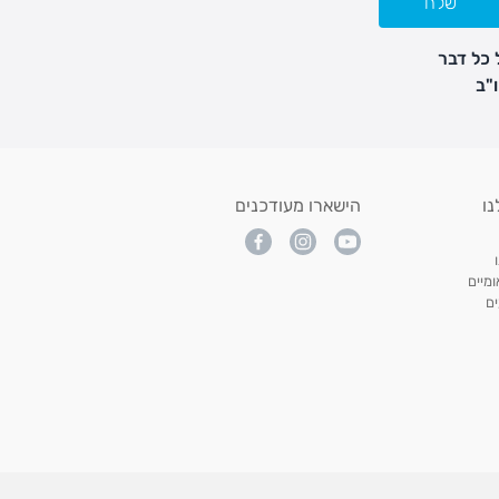
שלח
 כל דבר
נו
הישארו מעודכנים
מיים
ם