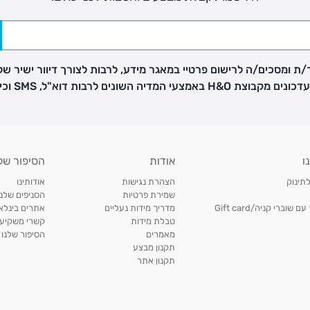
ת ומסכים/ה לרישום פרטיי במאגר מידע, לרבות לצורך דיוור ישיר של
H באמצעי המדיה השונים לרבות דוא"ל, SMS וכיו"ב
פק בנפרד
ו
אודות
הסיפור של
ב
לתינוק
הצהרת נגישות
אודותינו
הזמנות בימים א'-
שמירת פרטיות
הסניפים שלנו
וברי קניה/Gift card
מדריך מידות נעליים
אתרים בינלאו
טבלת מידות
קשרי משקיעי
ירור בסניף:
מאמרים
הסיפור שלנו
תקנון מבצע
תקנון אתר
ניתן להחזיר או להחליף פריטים שרכשתם באתר CARTERS בכל אחד מסניפי הרשת בתוך 14 ימים
, בצירוף