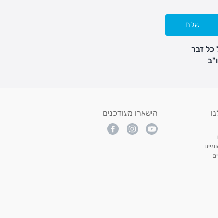
שלח
 כל דבר
נו
הישארו מעודכנים
מיים
ם