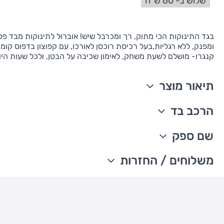
שלוש ב- 60 ש"ח
בגד התינוקות הכי מתוק, רך ומכרבל שיש! אוברול לתינוקות מבד פלי
ומפנק, ללא רגליות,בעל רכיסת רוכסן לאורכו, עם קפוצון בדפוס קומופ
קנגרו- מושלם לשעת משחק, לאימון שכיבה על הבטן, ולכל שעות היום
תיאור מוצר
נרכס מקדימה
הרכב בד
קפו'צון בדפוס קמופולאז'
כיסים קדמיים
100% פוליאסטר פליז
שם ספק
חפת ריב 2X2
מיובא
רקמת דינוזאור בחזה
ניתן לכבס במכונת כביסה
The William Carter's company
משלוחים / החזרות
עדכון זמני משלוחים –
משלוח סחורה עד הבית עם שליח
• משלוח חינם - בהזמנה מעל 199 ש"ח
• בהזמנה מתחת ל-199 ש"ח - עלות המשלוח היא 24 ש"ח