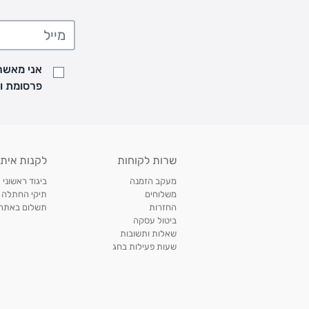
• המשלוחים מגיעים לכל רחבי הארץ
• משלוח יגיע לכל המאוחר תוך
7
ימי עסקים מעת ביצוע ההזמנה
• זמני המשלוחים הם בימים א-ה בין השעות 8:00 עד 21:00 וביום ו וערבי חג עד השעה 13:00
• נציג מחברת המשלוחים יצור איתך קשר בהודעת SMS לתיאום מסירה
אני מאשר/
למעקב אחרי משלוח לחץ
כאן
פרסומת ועדכונים מקבוצת &O
• לפניות ובירורים בנושא משלוחים אנא פנו לשירות הלקוחות בצ'אט באתר
משלוחים בהתאמה אישית של מוצרים עם רקמה - המשלוח יסו
ממשלוח ביגוד וישלח עד 14 ימי עסקים מעת ביצוע ההזמנה *
איסוף עצמי
שרות לקוחות
לקנות איתנ
• איסוף עצמי חינם
תוך 7 ימי עסקים
מסניף קרטר'ס רמת אביב מתחם שוסטר. תל אבי
מעקב הזמנה
ביגוד ראשוני 
כתובת: אבא אחימאיר 31, תל אביב (מאחורי בנק הפועלים מול הדואר). ניתן לאסוף 
משלוחים
תיקי החתלה
ה' בין השעות • 09:00-19:00
החזרות
תשלום באתר עם ש
ביטול עסקה
• יש לוודא שחבילה התקבלה טרם ההגעה. סמס יישלח החבילה מוכנה לאיסוף. טלפון לב
שאלות ותשובות
03-6766209
שעות פעילות בחג
לצפייה בכל מדיניות המשלוחים,
לחץ כאן
תנאי החזרות
מהיום בו קיבלתם את המוצרים, תמורת החזר כספי מלא, זיכוי או החלפה, לבחירת הלקוח