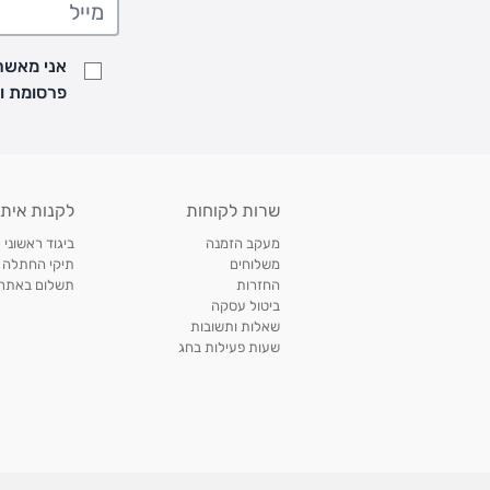
• זמני המשלוחים הם בימים א-ה בין השעות 8:00 עד 21:00 וביום ו וערבי חג עד השעה 13:00
• נציג מחברת המשלוחים יצור איתך קשר בהודעת SMS לתיאום מסירה
אני מאשר/
למעקב אחרי משלוח לחץ
כאן
פרסומת ועדכונים מקבוצת &O
• לפניות ובירורים בנושא משלוחים אנא פנו לשירות הלקוחות בצ'אט באתר
משלוחים בהתאמה אישית של מוצרים עם רקמה - המשלוח יסו
ממשלוח ביגוד וישלח עד 14 ימי עסקים מעת ביצוע ההזמנה *
איסוף עצמי
שרות לקוחות
לקנות איתנ
• איסוף עצמי חינם
תוך 7 ימי עסקים
מסניף קרטר'ס רמת אביב מתחם שוסטר. תל אבי
מעקב הזמנה
ביגוד ראשוני 
כתובת: אבא אחימאיר 31, תל אביב (מאחורי בנק הפועלים מול הדואר). ניתן לאסוף 
משלוחים
תיקי החתלה
ה' בין השעות • 09:00-19:00
החזרות
תשלום באתר עם ש
ביטול עסקה
• יש לוודא שחבילה התקבלה טרם ההגעה. סמס יישלח החבילה מוכנה לאיסוף. טלפון לב
שאלות ותשובות
03-6766209
שעות פעילות בחג
לצפייה בכל מדיניות המשלוחים,
לחץ כאן
תנאי החזרות
מהיום בו קיבלתם את המוצרים, תמורת החזר כספי מלא, זיכוי או החלפה, לבחירת הלקוח
לחץ כאן
חשבונית קנייה מקורית או פתק החלפה.
לצפייה במדיניות החזרות מלאה,
** אין החלפות או החזרות על מוצרים שיוצרו במיוחד עבור הלקו