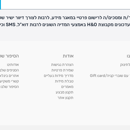
ת ומסכים/ה לרישום פרטיי במאגר מידע, לרבות לצורך דיוור ישיר של
H באמצעי המדיה השונים לרבות דוא"ל, SMS וכיו"ב
פק בנפרד
ו
אודות
הסיפור של
ב
לתינוק
הצהרת נגישות
אודותינו
הזמנות בימים א'-
שמירת פרטיות
הסניפים שלנו
וברי קניה/Gift card
מדריך מידות נעליים
אתרים בינלאו
טבלת מידות
קשרי משקיעי
ירור בסניף:
מאמרים
הסיפור שלנו
תקנון מבצע
תקנון אתר
ניתן להחזיר או להחליף פריטים שרכשתם באתר CARTERS בכל אחד מסניפי הרשת בתוך 14 ימים
, בצירוף
ח כגון