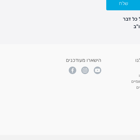
שלח
 כל דבר
נו
הישארו מעודכנים
מיים
ם