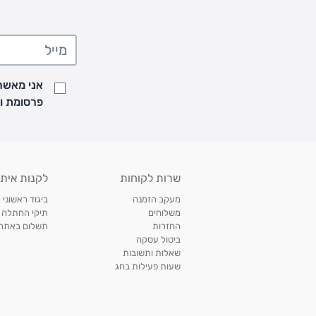
• בהזמנה מתחת ל-199 ש"ח - עלות המשלוח היא 24 ש"ח
• המשלוחים מגיעים לכל רחבי הארץ
• משלוח יגיע לכל המאוחר תוך
7
ימי עסקים מעת ביצוע ההזמנה
• זמני המשלוחים הם בימים א-ה בין השעות 8:00 עד 21:00 וביום ו וערבי חג עד השעה 13:00
• נציג מחברת המשלוחים יצור איתך קשר בהודעת SMS לתיאום מסירה
אני מאשר/
למעקב אחרי משלוח לחץ
כאן
פרסומת ועדכונים מקבוצת &O
• לפניות ובירורים בנושא משלוחים אנא פנו לשירות הלקוחות בצ'אט באתר
משלוחים בהתאמה אישית של מוצרים עם רקמה - המשלוח יסו
ממשלוח ביגוד וישלח עד 14 ימי עסקים מעת ביצוע ההזמנה *
איסוף עצמי
שרות לקוחות
לקנות איתנ
• איסוף עצמי חינם
תוך 7 ימי עסקים
מסניף קרטר'ס רמת אביב מתחם שוסטר. תל אבי
מעקב הזמנה
ביגוד ראשוני 
כתובת: אבא אחימאיר 31, תל אביב (מאחורי בנק הפועלים מול הדואר). ניתן לאסוף 
משלוחים
תיקי החתלה
ה' בין השעות • 09:00-19:00
החזרות
תשלום באתר עם ש
ביטול עסקה
• יש לוודא שחבילה התקבלה טרם ההגעה. סמס יישלח החבילה מוכנה לאיסוף. טלפון לב
שאלות ותשובות
03-6766209
שעות פעילות בחג
לצפייה בכל מדיניות המשלוחים,
לחץ כאן
תנאי החזרות