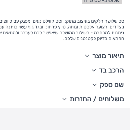
שלוש ב- 60 ש"ח
סט שלושה חלקים בעיצוב מתוק: ווסט קווילט נעים ומפנק עם כיווצים
בצדדים ורצועה אלסטית ונוחה, טייץ פרחוני ובגד גוף עשוי כותנה עם
ניתנות להרחבה - השילוב המושלם שיאפשר לכם לערבב ולהתאים 
המתאים בדיוק לקטנטנים שלכם.
תיאור מוצר
סט 3 חלקים הכולל ווסט, בגד גוף ומכנס תואם
הרכב בד
נרכס מקדימה
כיווצים במותן
ווסט: 74% כותנה, 26% פוליאסטר קווילט
שם ספק
בגד גוף שרוול ארוך
בגד גוף ומכנסיים: 100% כותנה ריב
מודפס פרחוני
מיובא
The William Carter's company
משלוחים / החזרות
תיקתקים חזקים שנשארים בהלבשות ובכביסות החוזרות
ניתן לכבס במכונת כביסה
עדכון זמני משלוחים –
כתפיים ניתנות להרחבה, להלבשה נוחה ומעבר ראש קל
חגורת מותן אלסטית ונוחה
משלוח סחורה עד הבית עם שליח
• משלוח חינם - בהזמנה מעל 199 ש"ח