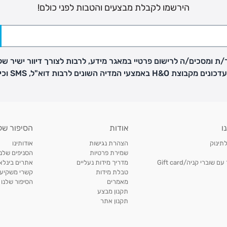
הירשמו לקבלת מבצעים והטבות לפני כולם!
ת ומסכים/ה לרישום פרטיי במאגר מידע, לרבות לצורך דיוור ישיר של
H באמצעי המדיה השונים לרבות דוא"ל, SMS וכיו"ב
פק בנפרד
ו
אודות
הסיפור של
ב
לתינוק
הצהרת נגישות
אודותינו
הזמנות בימים א'-
שמירת פרטיות
הסניפים שלנו
וברי קניה/Gift card
מדריך מידות נעליים
אתרים בינלאו
טבלת מידות
קשרי משקיעי
ירור בסניף:
מאמרים
הסיפור שלנו
תקנון מבצע
תקנון אתר
ניתן להחזיר או להחליף פריטים שרכשתם באתר CARTERS בכל אחד מסניפי הרשת בתוך 14 ימים