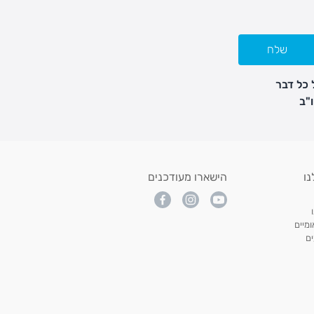
שלח
 כל דבר
נו
הישארו מעודכנים
מיים
ם