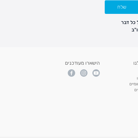
שלח
 כל דבר
נו
הישארו מעודכנים
מיים
ם