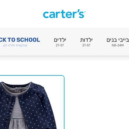
בייבי בנים
ילדות
ילדים
CK TO SCHOOL
NB-24M
2T-5T
2T-5T
קולקציית חזרה לגן