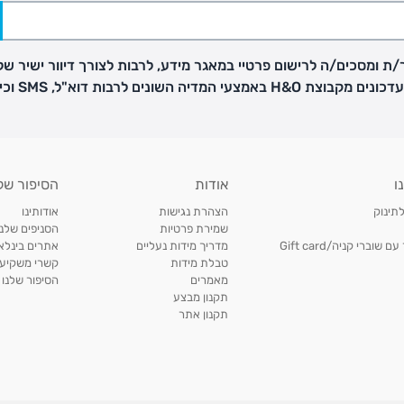
ת ומסכים/ה לרישום פרטיי במאגר מידע, לרבות לצורך דיוור ישיר של
H באמצעי המדיה השונים לרבות דוא"ל, SMS וכיו"ב
פק בנפרד
ו
אודות
הסיפור של
ב
לתינוק
הצהרת נגישות
אודותינו
הזמנות בימים א'-
שמירת פרטיות
הסניפים שלנו
וברי קניה/Gift card
מדריך מידות נעליים
אתרים בינלאו
טבלת מידות
קשרי משקיעי
ירור בסניף:
מאמרים
הסיפור שלנו
תקנון מבצע
תקנון אתר
ניתן להחזיר או להחליף פריטים שרכשתם באתר CARTERS בכל אחד מסניפי הרשת בתוך 14 ימים
, בצירוף