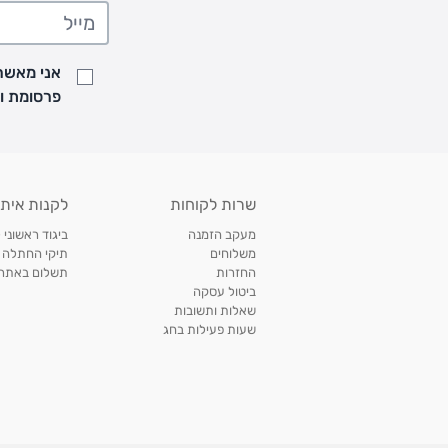
• משלוח יגיע לכל המאוחר תוך
7
ימי עסקים מעת ביצוע ההזמנה
• זמני המשלוחים הם בימים א-ה בין השעות 8:00 עד 21:00 וביום ו וערבי חג עד השעה 13:00
• נציג מחברת המשלוחים יצור איתך קשר בהודעת SMS לתיאום מסירה
אני מאשר/
למעקב אחרי משלוח לחץ
כאן
פרסומת ועדכונים מקבוצת &O
• לפניות ובירורים בנושא משלוחים אנא פנו לשירות הלקוחות בצ'אט באתר
משלוחים בהתאמה אישית של מוצרים עם רקמה - המשלוח יסו
ממשלוח ביגוד וישלח עד 14 ימי עסקים מעת ביצוע ההזמנה *
איסוף עצמי
שרות לקוחות
לקנות איתנ
• איסוף עצמי חינם
תוך 7 ימי עסקים
מסניף קרטר'ס רמת אביב מתחם שוסטר. תל אבי
מעקב הזמנה
ביגוד ראשוני 
כתובת: אבא אחימאיר 31, תל אביב (מאחורי בנק הפועלים מול הדואר). ניתן לאסוף 
משלוחים
תיקי החתלה
ה' בין השעות • 09:00-19:00
החזרות
תשלום באתר עם ש
ביטול עסקה
• יש לוודא שחבילה התקבלה טרם ההגעה. סמס יישלח החבילה מוכנה לאיסוף. טלפון לב
שאלות ותשובות
03-6766209
שעות פעילות בחג
לצפייה בכל מדיניות המשלוחים,
לחץ כאן
תנאי החזרות
מהיום בו קיבלתם את המוצרים, תמורת החזר כספי מלא, זיכוי או החלפה, לבחירת הלקוח
לחץ כאן
חשבונית קנייה מקורית או פתק החלפה.
לצפייה במדיניות החזרות מלאה,