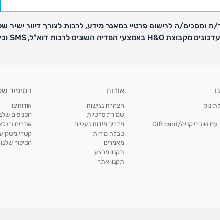
ת ומסכים/ה לרישום פרטיי במאגר מידע, לרבות לצורך דיוור ישיר של
H באמצעי המדיה השונים לרבות דוא"ל, SMS וכיו"ב
פק בנפרד
ו
אודות
הסיפור של
ב
לתינוק
הצהרת נגישות
אודותינו
הזמנות בימים א'-
שמירת פרטיות
הסניפים שלנו
וברי קניה/Gift card
מדריך מידות נעליים
אתרים בינלאו
טבלת מידות
קשרי משקיעי
ירור בסניף:
מאמרים
הסיפור שלנו
תקנון מבצע
תקנון אתר
ניתן להחזיר או להחליף פריטים שרכשתם באתר CARTERS בכל אחד מסניפי הרשת בתוך 14 ימים
, בצירוף
ח כגון