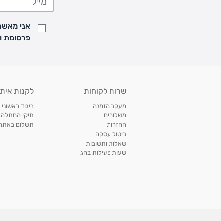
• זמני המשלוחים הם בימים א-ה בין השעות 8:00 עד 21:00 וביום ו וערבי חג עד השעה 13:00
• נציג מחברת המשלוחים יצור איתך קשר בהודעת SMS לתיאום מסירה
אני מאשר/
למעקב אחרי משלוח לחץ
כאן
פרסומת ועדכונים מקבוצת &O
• לפניות ובירורים בנושא משלוחים אנא פנו לשירות הלקוחות בצ'אט באתר
משלוחים בהתאמה אישית של מוצרים עם רקמה - המשלוח יסו
ממשלוח ביגוד וישלח עד 14 ימי עסקים מעת ביצוע ההזמנה *
איסוף עצמי
שרות לקוחות
לקנות איתנ
• איסוף עצמי חינם
תוך 7 ימי עסקים
מסניף קרטר'ס רמת אביב מתחם שוסטר. תל אבי
מעקב הזמנה
ביגוד ראשוני 
כתובת: אבא אחימאיר 31, תל אביב (מאחורי בנק הפועלים מול הדואר). ניתן לאסוף 
משלוחים
תיקי החתלה
ה' בין השעות • 09:00-19:00
החזרות
תשלום באתר עם ש
ביטול עסקה
• יש לוודא שחבילה התקבלה טרם ההגעה. סמס יישלח החבילה מוכנה לאיסוף. טלפון לב
שאלות ותשובות
03-6766209
שעות פעילות בחג
לצפייה בכל מדיניות המשלוחים,
לחץ כאן
תנאי החזרות
מהיום בו קיבלתם את המוצרים, תמורת החזר כספי מלא, זיכוי או החלפה, לבחירת הלקוח
לחץ כאן
חשבונית קנייה מקורית או פתק החלפה.
לצפייה במדיניות החזרות מלאה,
** אין החלפות או החזרות על מוצרים שיוצרו במיוחד עבור הלקו