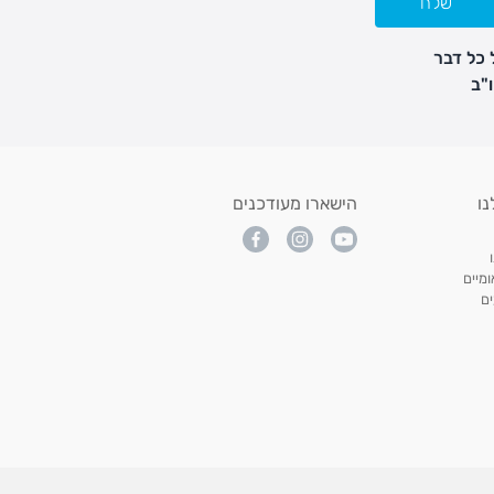
שלח
 כל דבר
נו
הישארו מעודכנים
מיים
ם