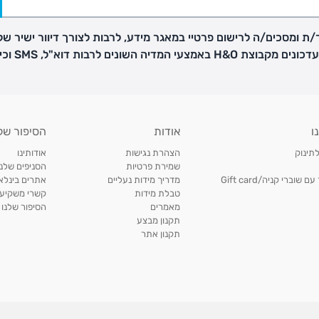
ת ומסכים/ה לרישום פרטיי במאגר מידע, לרבות לצורך דיוור ישיר של
H באמצעי המדיה השונים לרבות דוא"ל, SMS וכיו"ב
פק בנפרד
ו
אודות
הסיפור של
ב
לתינוק
הצהרת נגישות
אודותינו
הזמנות בימים א'-
שמירת פרטיות
הסניפים שלנו
וברי קניה/Gift card
מדריך מידות נעליים
אתרים בינלאו
טבלת מידות
קשרי משקיעי
ירור בסניף:
מאמרים
הסיפור שלנו
תקנון מבצע
תקנון אתר
ניתן להחזיר או להחליף פריטים שרכשתם באתר CARTERS בכל אחד מסניפי הרשת בתוך 14 ימים
, בצירוף
ח כגון