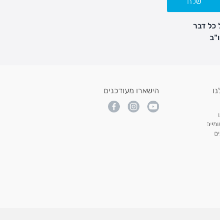
שלח
 כל דבר
נו
הישארו מעודכנים
מיים
ם