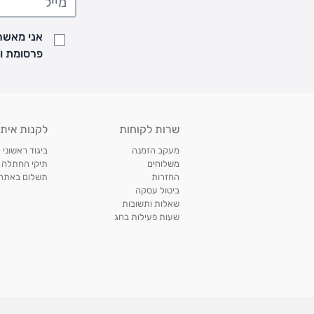
• זמני המשלוחים הם בימים א-ה בין השעות 8:00 עד 21:00 וביום ו וערבי חג עד השעה 13:00
• נציג מחברת המשלוחים יצור איתך קשר בהודעת SMS לתיאום מסירה
אני מאשר/
למעקב אחרי משלוח לחץ
כאן
פרסומת ועדכונים מקבוצת &O
• לפניות ובירורים בנושא משלוחים אנא פנו לשירות הלקוחות בצ'אט באתר
משלוחים בהתאמה אישית של מוצרים עם רקמה - המשלוח יסו
ממשלוח ביגוד וישלח עד 14 ימי עסקים מעת ביצוע ההזמנה *
איסוף עצמי
שרות לקוחות
לקנות איתנ
• איסוף עצמי חינם
תוך 7 ימי עסקים
מסניף קרטר'ס רמת אביב מתחם שוסטר. תל אבי
מעקב הזמנה
ביגוד ראשוני 
כתובת: אבא אחימאיר 31, תל אביב (מאחורי בנק הפועלים מול הדואר). ניתן לאסוף 
משלוחים
תיקי החתלה
ה' בין השעות • 09:00-19:00
החזרות
תשלום באתר עם ש
ביטול עסקה
• יש לוודא שחבילה התקבלה טרם ההגעה. סמס יישלח החבילה מוכנה לאיסוף. טלפון לב
שאלות ותשובות
03-6766209
שעות פעילות בחג
לצפייה בכל מדיניות המשלוחים,
לחץ כאן
תנאי החזרות
מהיום בו קיבלתם את המוצרים, תמורת החזר כספי מלא, זיכוי או החלפה, לבחירת הלקוח
לחץ כאן
חשבונית קנייה מקורית או פתק החלפה.
לצפייה במדיניות החזרות מלאה,
** אין החלפות או החזרות על מוצרים שיוצרו במיוחד עבור הלקו