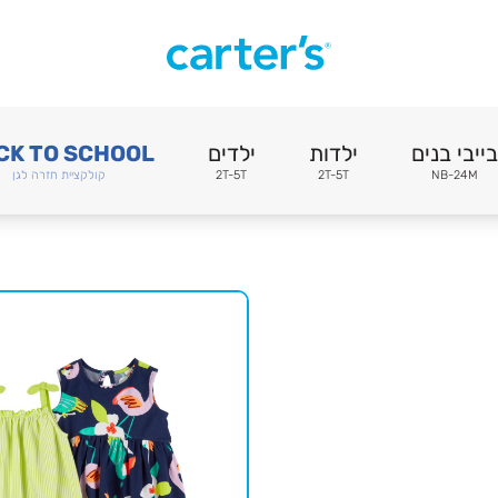
בייבי בנים
ילדות
ילדים
CK TO SCHOOL
NB-24M
2T-5T
2T-5T
קולקציית חזרה לגן