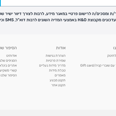
ת ומסכים/ה לרישום פרטיי במאגר מידע, לרבות לצורך דיוור ישיר של
H באמצעי המדיה השונים לרבות דוא"ל, SMS וכיו"ב
פק בנפרד
ו
אודות
הסיפור של
ב
לתינוק
הצהרת נגישות
אודותינו
הזמנות בימים א'-
שמירת פרטיות
הסניפים שלנו
וברי קניה/Gift card
מדריך מידות נעליים
אתרים בינלאו
טבלת מידות
קשרי משקיעי
ירור בסניף:
מאמרים
הסיפור שלנו
תקנון מבצע
תקנון אתר
ניתן להחזיר או להחליף פריטים שרכשתם באתר CARTERS בכל אחד מסניפי הרשת בתוך 14 ימים
, בצירוף
ח כגון