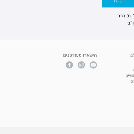
שלח
 כל דבר
נו
הישארו מעודכנים
מיים
ם