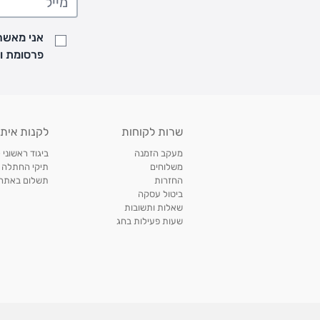
• זמני המשלוחים הם בימים א-ה בין השעות 8:00 עד 21:00 וביום ו וערבי חג עד השעה 13:00
• נציג מחברת המשלוחים יצור איתך קשר בהודעת SMS לתיאום מסירה
אני מאשר/
למעקב אחרי משלוח לחץ
כאן
פרסומת ועדכונים מקבוצת &O
• לפניות ובירורים בנושא משלוחים אנא פנו לשירות הלקוחות בצ'אט באתר
משלוחים בהתאמה אישית של מוצרים עם רקמה - המשלוח יסו
ממשלוח ביגוד וישלח עד 14 ימי עסקים מעת ביצוע ההזמנה *
איסוף עצמי
שרות לקוחות
לקנות איתנ
• איסוף עצמי חינם
תוך 7 ימי עסקים
מסניף קרטר'ס רמת אביב מתחם שוסטר. תל אבי
מעקב הזמנה
ביגוד ראשוני 
כתובת: אבא אחימאיר 31, תל אביב (מאחורי בנק הפועלים מול הדואר). ניתן לאסוף 
משלוחים
תיקי החתלה
ה' בין השעות • 09:00-19:00
החזרות
תשלום באתר עם ש
ביטול עסקה
• יש לוודא שחבילה התקבלה טרם ההגעה. סמס יישלח החבילה מוכנה לאיסוף. טלפון לב
שאלות ותשובות
03-6766209
שעות פעילות בחג
לצפייה בכל מדיניות המשלוחים,
לחץ כאן
תנאי החזרות
מהיום בו קיבלתם את המוצרים, תמורת החזר כספי מלא, זיכוי או החלפה, לבחירת הלקוח
לחץ כאן
חשבונית קנייה מקורית או פתק החלפה.
לצפייה במדיניות החזרות מלאה,
** אין החלפות או החזרות על מוצרים שיוצרו במיוחד עבור הלקו