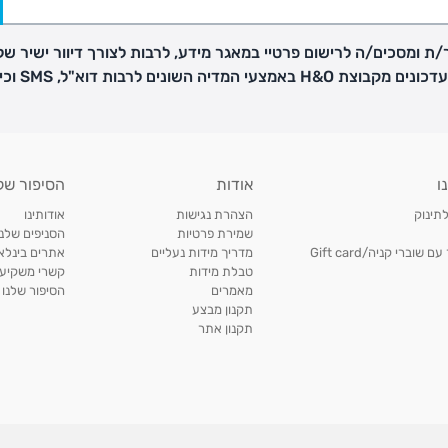
ת ומסכים/ה לרישום פרטיי במאגר מידע, לרבות לצורך דיוור ישיר של
H באמצעי המדיה השונים לרבות דוא"ל, SMS וכיו"ב
פק בנפרד
ו
אודות
הסיפור של
ב
לתינוק
הצהרת נגישות
אודותינו
הזמנות בימים א'-
שמירת פרטיות
הסניפים שלנו
וברי קניה/Gift card
מדריך מידות נעליים
אתרים בינלאו
טבלת מידות
קשרי משקיעי
ירור בסניף:
מאמרים
הסיפור שלנו
תקנון מבצע
תקנון אתר
ניתן להחזיר או להחליף פריטים שרכשתם באתר CARTERS בכל אחד מסניפי הרשת בתוך 14 ימים
, בצירוף
ח כגון