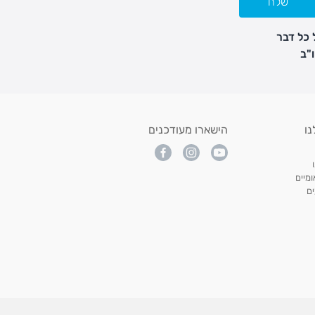
שלח
 כל דבר
נו
הישארו מעודכנים
מיים
ם