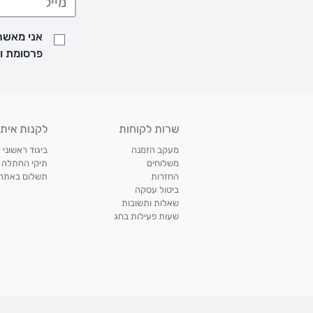
• זמני המשלוחים הם בימים א-ה בין השעות 8:00 עד 21:00 וביום ו וערבי חג עד השעה 13:00
• נציג מחברת המשלוחים יצור איתך קשר בהודעת SMS לתיאום מסירה
אני מאשר/
למעקב אחרי משלוח לחץ
כאן
פרסומת ועדכונים מקבוצת &O
• לפניות ובירורים בנושא משלוחים אנא פנו לשירות הלקוחות בצ'אט באתר
משלוחים בהתאמה אישית של מוצרים עם רקמה - המשלוח יסו
ממשלוח ביגוד וישלח עד 14 ימי עסקים מעת ביצוע ההזמנה *
איסוף עצמי
שרות לקוחות
לקנות איתנ
• איסוף עצמי חינם
תוך 7 ימי עסקים
מסניף קרטר'ס רמת אביב מתחם שוסטר. תל אבי
מעקב הזמנה
ביגוד ראשוני 
כתובת: אבא אחימאיר 31, תל אביב (מאחורי בנק הפועלים מול הדואר). ניתן לאסוף 
משלוחים
תיקי החתלה
ה' בין השעות • 09:00-19:00
החזרות
תשלום באתר עם ש
ביטול עסקה
• יש לוודא שחבילה התקבלה טרם ההגעה. סמס יישלח החבילה מוכנה לאיסוף. טלפון לב
שאלות ותשובות
03-6766209
שעות פעילות בחג
לצפייה בכל מדיניות המשלוחים,
לחץ כאן
תנאי החזרות
מהיום בו קיבלתם את המוצרים, תמורת החזר כספי מלא, זיכוי או החלפה, לבחירת הלקוח
לחץ כאן
חשבונית קנייה מקורית או פתק החלפה.
לצפייה במדיניות החזרות מלאה,
** אין החלפות או החזרות על מוצרים שיוצרו במיוחד עבור הלקו