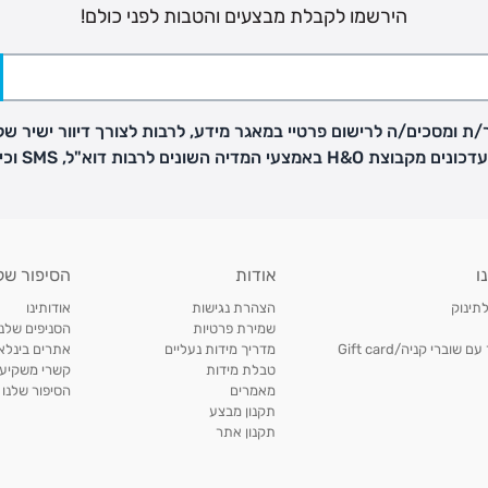
הירשמו לקבלת מבצעים והטבות לפני כולם!
ת ומסכים/ה לרישום פרטיי במאגר מידע, לרבות לצורך דיוור ישיר של
H באמצעי המדיה השונים לרבות דוא"ל, SMS וכיו"ב
פק בנפרד
ו
אודות
הסיפור של
ב
לתינוק
הצהרת נגישות
אודותינו
הזמנות בימים א'-
שמירת פרטיות
הסניפים שלנו
וברי קניה/Gift card
מדריך מידות נעליים
אתרים בינלאו
טבלת מידות
קשרי משקיעי
ירור בסניף:
מאמרים
הסיפור שלנו
תקנון מבצע
תקנון אתר
ניתן להחזיר או להחליף פריטים שרכשתם באתר CARTERS בכל אחד מסניפי הרשת בתוך 14 ימים