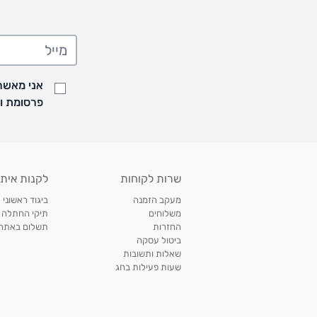
• בהזמנה מתחת ל-199 ש"ח - עלות המשלוח היא 24 ש"ח
• המשלוחים מגיעים לכל רחבי הארץ
• משלוח יגיע לכל המאוחר תוך
7
ימי עסקים מעת ביצוע ההזמנה
• זמני המשלוחים הם בימים א-ה בין השעות 8:00 עד 21:00 וביום ו וערבי חג עד השעה 13:00
• נציג מחברת המשלוחים יצור איתך קשר בהודעת SMS לתיאום מסירה
אני מאשר/
למעקב אחרי משלוח לחץ
כאן
פרסומת ועדכונים מקבוצת &O
• לפניות ובירורים בנושא משלוחים אנא פנו לשירות הלקוחות בצ'אט באתר
משלוחים בהתאמה אישית של מוצרים עם רקמה - המשלוח יסו
ממשלוח ביגוד וישלח עד 14 ימי עסקים מעת ביצוע ההזמנה *
איסוף עצמי
שרות לקוחות
לקנות איתנ
• איסוף עצמי חינם
תוך 7 ימי עסקים
מסניף קרטר'ס רמת אביב מתחם שוסטר. תל אבי
מעקב הזמנה
ביגוד ראשוני 
כתובת: אבא אחימאיר 31, תל אביב (מאחורי בנק הפועלים מול הדואר). ניתן לאסוף 
משלוחים
תיקי החתלה
ה' בין השעות • 09:00-19:00
החזרות
תשלום באתר עם ש
ביטול עסקה
• יש לוודא שחבילה התקבלה טרם ההגעה. סמס יישלח החבילה מוכנה לאיסוף. טלפון לב
שאלות ותשובות
03-6766209
שעות פעילות בחג
לצפייה בכל מדיניות המשלוחים,
לחץ כאן
תנאי החזרות