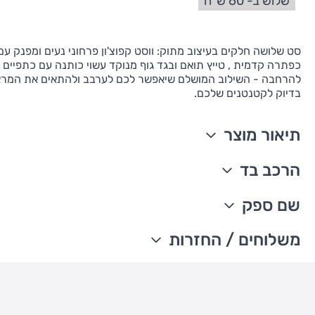
שלוש ב- 60 ש"ח
סט שלושה חלקים בעיצוב מתוק: ווסט קפוצ'ון פרחוני נעים ומפנק עם 
כפתרה קדמית , טייץ תואם ובגד גוף מנוקד עשוי כותנה עם כתפיים 
להרחבה - השילוב המושלם שיאפשר לכם לערבב ולהתאים את המר
בדיוק לקטנטנים שלכם.
תיאור מוצר
סט 3 חלקים הכולל ווסט, בגד גוף ומכנס תואם
הרכב בד
נרכס מקדימה
כיווצים במותן
ווסט: 74% כותנה, 26% פוליאסטר קווילט
שם ספק
בגד גוף שרוול ארוך
בגד גוף ומכנסיים: 100% כותנה ריב
מודפס פרחוני
מיובא
The William Carter's company
משלוחים / החזרות
תיקתקים חזקים שנשארים בהלבשות ובכביסות החוזרות
ניתן לכבס במכונת כביסה
עדכון זמני משלוחים –
כתפיים ניתנות להרחבה, להלבשה נוחה ומעבר ראש קל
חגורת מותן אלסטית ונוחה
משלוח סחורה עד הבית עם שליח
• משלוח חינם - בהזמנה מעל 199 ש"ח