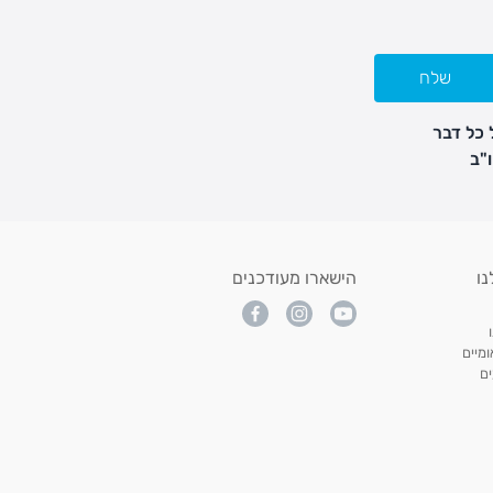
שלח
 כל דבר
נו
הישארו מעודכנים
מיים
ם