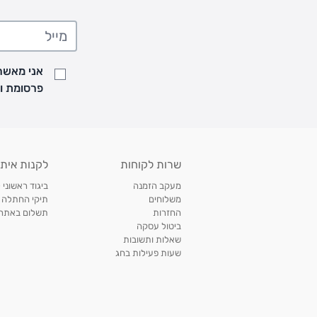
• המשלוחים מגיעים לכל רחבי הארץ
• משלוח יגיע לכל המאוחר תוך
7
ימי עסקים מעת ביצוע ההזמנה
• זמני המשלוחים הם בימים א-ה בין השעות 8:00 עד 21:00 וביום ו וערבי חג עד השעה 13:00
• נציג מחברת המשלוחים יצור איתך קשר בהודעת SMS לתיאום מסירה
אני מאשר/
למעקב אחרי משלוח לחץ
כאן
פרסומת ועדכונים מקבוצת &O
• לפניות ובירורים בנושא משלוחים אנא פנו לשירות הלקוחות בצ'אט באתר
משלוחים בהתאמה אישית של מוצרים עם רקמה - המשלוח יסו
ממשלוח ביגוד וישלח עד 14 ימי עסקים מעת ביצוע ההזמנה *
איסוף עצמי
שרות לקוחות
לקנות איתנ
• איסוף עצמי חינם
תוך 7 ימי עסקים
מסניף קרטר'ס רמת אביב מתחם שוסטר. תל אבי
מעקב הזמנה
ביגוד ראשוני 
כתובת: אבא אחימאיר 31, תל אביב (מאחורי בנק הפועלים מול הדואר). ניתן לאסוף 
משלוחים
תיקי החתלה
ה' בין השעות • 09:00-19:00
החזרות
תשלום באתר עם ש
ביטול עסקה
• יש לוודא שחבילה התקבלה טרם ההגעה. סמס יישלח החבילה מוכנה לאיסוף. טלפון לב
שאלות ותשובות
03-6766209
שעות פעילות בחג
לצפייה בכל מדיניות המשלוחים,
לחץ כאן
תנאי החזרות
מהיום בו קיבלתם את המוצרים, תמורת החזר כספי מלא, זיכוי או החלפה, לבחירת הלקוח