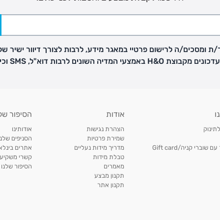
ת ומסכים/ה לרישום פרטיי במאגר מידע, לרבות לצורך דיוור ישיר של
H באמצעי המדיה השונים לרבות דוא"ל, SMS וכיו"ב
פק בנפרד
ו
אודות
הסיפור של
ב
לתינוק
הצהרת נגישות
אודותינו
הזמנות בימים א'-
שמירת פרטיות
הסניפים שלנו
וברי קניה/Gift card
מדריך מידות נעליים
אתרים בינלאו
טבלת מידות
קשרי משקיעי
ירור בסניף:
מאמרים
הסיפור שלנו
תקנון מבצע
תקנון אתר
ניתן להחזיר או להחליף פריטים שרכשתם באתר CARTERS בכל אחד מסניפי הרשת בתוך 14 ימים
, בצירוף