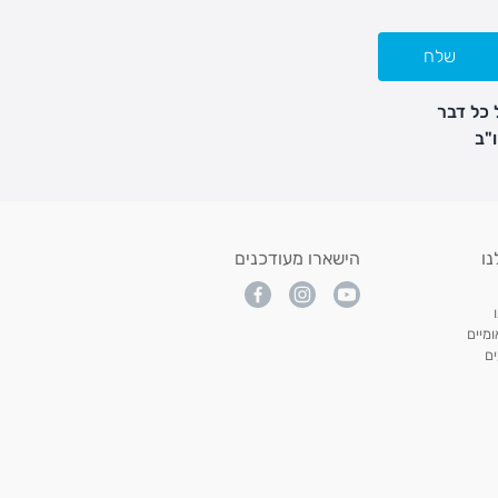
שלח
 כל דבר
נו
הישארו מעודכנים
מיים
ם