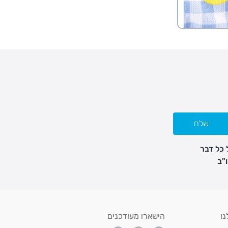
שלח
 כל דבר
נו
הישארו מעודכנים