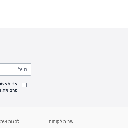
** אין החלפות או החזרות על מוצרים שיוצרו במיוחד עבור הלקו
מוצרים בהתאמה אישית עם רקמה
אני מאשר/
פרסומת ועדכונים מקבוצת &O
שרות לקוחות
לקנות איתנ