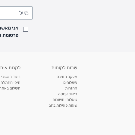
• המשלוחים מגיעים לכל רחבי הארץ
• משלוח יגיע לכל המאוחר תוך
7
ימי עסקים מעת ביצוע ההזמנה
• זמני המשלוחים הם בימים א-ה בין השעות 8:00 עד 21:00 וביום ו וערבי חג עד השעה 13:00
• נציג מחברת המשלוחים יצור איתך קשר בהודעת SMS לתיאום מסירה
אני מאשר/
למעקב אחרי משלוח לחץ
כאן
פרסומת ועדכונים מקבוצת &O
• לפניות ובירורים בנושא משלוחים אנא פנו לשירות הלקוחות בצ'אט באתר
משלוחים בהתאמה אישית של מוצרים עם רקמה - המשלוח יסו
ממשלוח ביגוד וישלח עד 14 ימי עסקים מעת ביצוע ההזמנה *
איסוף עצמי
שרות לקוחות
לקנות איתנ
• איסוף עצמי חינם
תוך 7 ימי עסקים
מסניף קרטר'ס רמת אביב מתחם שוסטר. תל אבי
מעקב הזמנה
ביגוד ראשוני 
כתובת: אבא אחימאיר 31, תל אביב (מאחורי בנק הפועלים מול הדואר). ניתן לאסוף 
משלוחים
תיקי החתלה
ה' בין השעות • 09:00-19:00
החזרות
תשלום באתר עם ש
ביטול עסקה
• יש לוודא שחבילה התקבלה טרם ההגעה. סמס יישלח החבילה מוכנה לאיסוף. טלפון לב
שאלות ותשובות
03-6766209
שעות פעילות בחג
לצפייה בכל מדיניות המשלוחים,
לחץ כאן
תנאי החזרות
מהיום בו קיבלתם את המוצרים, תמורת החזר כספי מלא, זיכוי או החלפה, לבחירת הלקוח