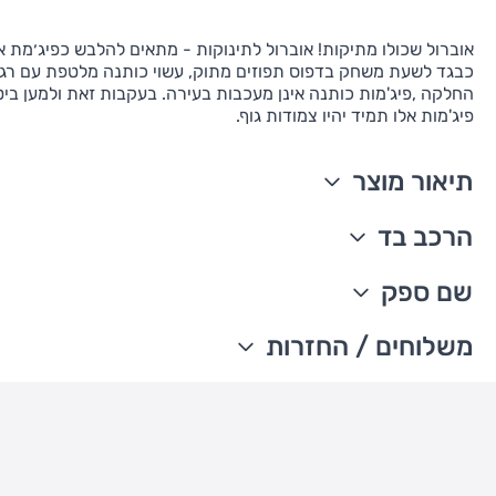
אוברול שכולו מתיקות! אוברול לתינוקות - מתאים להלבש כפיג׳מת או
כבגד לשעת משחק בדפוס תפוזים מתוק, עשוי כותנה מלטפת עם רגל
החלקה ,פיג'מות כותנה אינן מעכבות בעירה. בעקבות זאת ולמען ביט
פיג'מות אלו תמיד יהיו צמודות גוף.
תיאור מוצר
רוכסן מהקרסוליים ועד הסנטר
הרכב בד
לשונית ביטחון המכסה את ראש הרוכסן, להגנה על סנטרים קטנט
רגליות מובנות
פיג'מות כותנה אינן מעכבות בעירה. בעקבות זאת ולמען ביטחון הי
שם ספק
חפתים וצווארון ריב
אלו תמיד יהיו צמודות גוף
דפוס תפוזים
100% כותנה ריב
The William Carter's company
משלוחים / החזרות
מיובא
עדכון זמני משלוחים –
ניתן לכבס במכונת כביסה
משלוח סחורה עד הבית עם שליח
• משלוח חינם - בהזמנה מעל 199 ש"ח
• בהזמנה מתחת ל-199 ש"ח - עלות המשלוח היא 24 ש"ח