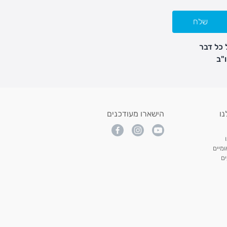
שלח
 כל דבר
נו
הישארו מעודכנים
מיים
ם