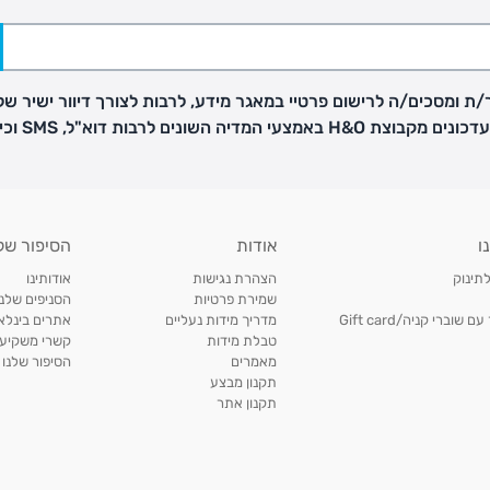
ת ומסכים/ה לרישום פרטיי במאגר מידע, לרבות לצורך דיוור ישיר של
H באמצעי המדיה השונים לרבות דוא"ל, SMS וכיו"ב
פק בנפרד
ו
אודות
הסיפור של
ב
לתינוק
הצהרת נגישות
אודותינו
הזמנות בימים א'-
שמירת פרטיות
הסניפים שלנו
וברי קניה/Gift card
מדריך מידות נעליים
אתרים בינלאו
טבלת מידות
קשרי משקיעי
ירור בסניף:
מאמרים
הסיפור שלנו
תקנון מבצע
תקנון אתר
ניתן להחזיר או להחליף פריטים שרכשתם באתר CARTERS בכל אחד מסניפי הרשת בתוך 14 ימים
, בצירוף