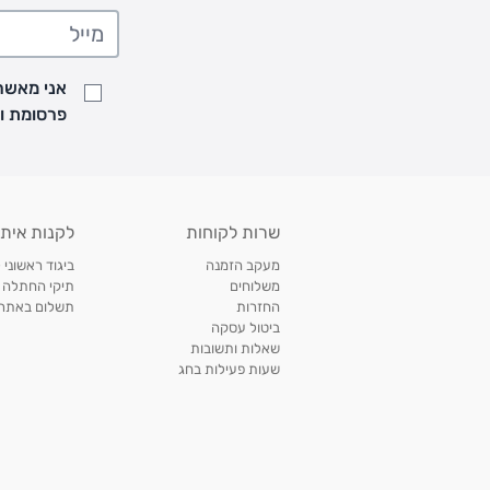
• משלוח יגיע לכל המאוחר תוך
7
ימי עסקים מעת ביצוע ההזמנה
• זמני המשלוחים הם בימים א-ה בין השעות 8:00 עד 21:00 וביום ו וערבי חג עד השעה 13:00
• נציג מחברת המשלוחים יצור איתך קשר בהודעת SMS לתיאום מסירה
אני מאשר/
למעקב אחרי משלוח לחץ
כאן
פרסומת ועדכונים מקבוצת &O
• לפניות ובירורים בנושא משלוחים אנא פנו לשירות הלקוחות בצ'אט באתר
משלוחים בהתאמה אישית של מוצרים עם רקמה - המשלוח יסו
ממשלוח ביגוד וישלח עד 14 ימי עסקים מעת ביצוע ההזמנה *
איסוף עצמי
שרות לקוחות
לקנות איתנ
• איסוף עצמי חינם
תוך 7 ימי עסקים
מסניף קרטר'ס רמת אביב מתחם שוסטר. תל אבי
מעקב הזמנה
ביגוד ראשוני 
כתובת: אבא אחימאיר 31, תל אביב (מאחורי בנק הפועלים מול הדואר). ניתן לאסוף 
משלוחים
תיקי החתלה
ה' בין השעות • 09:00-19:00
החזרות
תשלום באתר עם ש
ביטול עסקה
• יש לוודא שחבילה התקבלה טרם ההגעה. סמס יישלח החבילה מוכנה לאיסוף. טלפון לב
שאלות ותשובות
03-6766209
שעות פעילות בחג
לצפייה בכל מדיניות המשלוחים,
לחץ כאן
תנאי החזרות
מהיום בו קיבלתם את המוצרים, תמורת החזר כספי מלא, זיכוי או החלפה, לבחירת הלקוח
לחץ כאן
חשבונית קנייה מקורית או פתק החלפה.
לצפייה במדיניות החזרות מלאה,