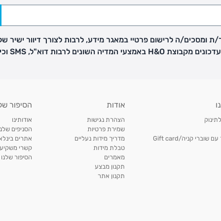
ת ומסכים/ה לרישום פרטיי במאגר מידע, לרבות לצורך דיוור ישיר של
H באמצעי המדיה השונים לרבות דוא"ל, SMS וכיו"ב
פק בנפרד
ו
אודות
הסיפור של
ב
לתינוק
הצהרת נגישות
אודותינו
הזמנות בימים א'-
שמירת פרטיות
הסניפים שלנו
וברי קניה/Gift card
מדריך מידות נעליים
אתרים בינלאו
טבלת מידות
קשרי משקיעי
ירור בסניף:
מאמרים
הסיפור שלנו
תקנון מבצע
תקנון אתר
ניתן להחזיר או להחליף פריטים שרכשתם באתר CARTERS בכל אחד מסניפי הרשת בתוך 14 ימים
, בצירוף