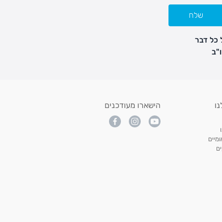
שלח
 כל דבר
נו
הישארו מעודכנים
מיים
ם