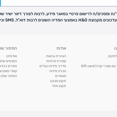
ת ומסכים/ה לרישום פרטיי במאגר מידע, לרבות לצורך דיוור ישיר של
H באמצעי המדיה השונים לרבות דוא"ל, SMS וכיו"ב
פק בנפרד
ו
אודות
הסיפור של
ב
לתינוק
הצהרת נגישות
אודותינו
הזמנות בימים א'-
שמירת פרטיות
הסניפים שלנו
וברי קניה/Gift card
מדריך מידות נעליים
אתרים בינלאו
טבלת מידות
קשרי משקיעי
ירור בסניף:
מאמרים
הסיפור שלנו
תקנון מבצע
תקנון אתר
ניתן להחזיר או להחליף פריטים שרכשתם באתר CARTERS בכל אחד מסניפי הרשת בתוך 14 ימים
, בצירוף
ח כגון