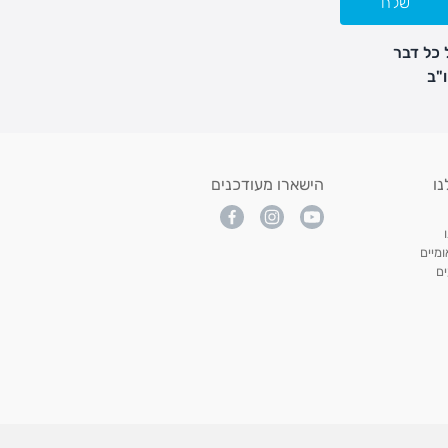
שלח
 כל דבר
נו
הישארו מעודכנים
מיים
ם