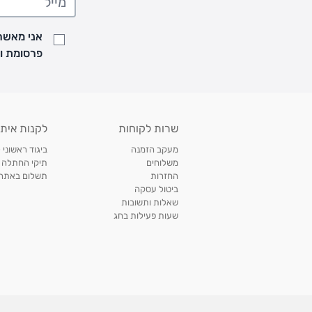
• זמני המשלוחים הם בימים א-ה בין השעות 8:00 עד 21:00 וביום ו וערבי חג עד השעה 13:00
• נציג מחברת המשלוחים יצור איתך קשר בהודעת SMS לתיאום מסירה
אני מאשר/
למעקב אחרי משלוח לחץ
כאן
פרסומת ועדכונים מקבוצת &O
• לפניות ובירורים בנושא משלוחים אנא פנו לשירות הלקוחות בצ'אט באתר
משלוחים בהתאמה אישית של מוצרים עם רקמה - המשלוח יסו
ממשלוח ביגוד וישלח עד 14 ימי עסקים מעת ביצוע ההזמנה *
איסוף עצמי
שרות לקוחות
לקנות איתנ
• איסוף עצמי חינם
תוך 7 ימי עסקים
מסניף קרטר'ס רמת אביב מתחם שוסטר. תל אבי
מעקב הזמנה
ביגוד ראשוני 
כתובת: אבא אחימאיר 31, תל אביב (מאחורי בנק הפועלים מול הדואר). ניתן לאסוף 
משלוחים
תיקי החתלה
ה' בין השעות • 09:00-19:00
החזרות
תשלום באתר עם ש
ביטול עסקה
• יש לוודא שחבילה התקבלה טרם ההגעה. סמס יישלח החבילה מוכנה לאיסוף. טלפון לב
שאלות ותשובות
03-6766209
שעות פעילות בחג
לצפייה בכל מדיניות המשלוחים,
לחץ כאן
תנאי החזרות
מהיום בו קיבלתם את המוצרים, תמורת החזר כספי מלא, זיכוי או החלפה, לבחירת הלקוח
לחץ כאן
חשבונית קנייה מקורית או פתק החלפה.
לצפייה במדיניות החזרות מלאה,
** אין החלפות או החזרות על מוצרים שיוצרו במיוחד עבור הלקו