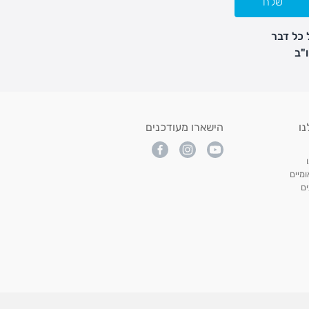
שלח
 כל דבר
נו
הישארו מעודכנים
מיים
ם