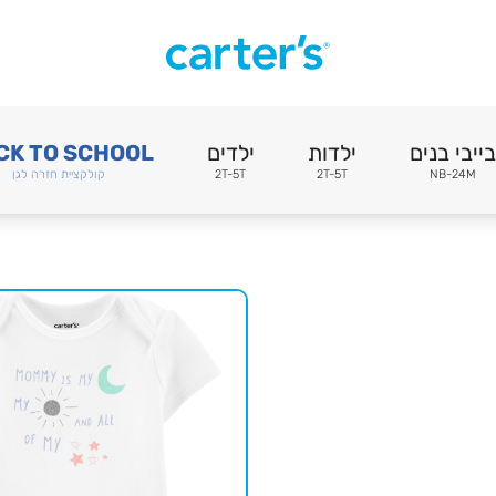
בייבי בנים
ילדות
ילדים
CK TO SCHOOL
NB-24M
2T-5T
2T-5T
קולקציית חזרה לגן