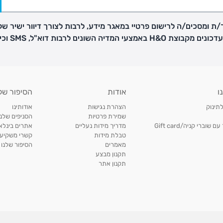
ת ומסכים/ה לרישום פרטיי במאגר מידע, לרבות לצורך דיוור ישיר של
H באמצעי המדיה השונים לרבות דוא"ל, SMS וכיו"ב
פק בנפרד
ו
אודות
הסיפור של
ב
לתינוק
הצהרת נגישות
אודותינו
הזמנות בימים א'-
שמירת פרטיות
הסניפים שלנו
וברי קניה/Gift card
מדריך מידות נעליים
אתרים בינלאו
טבלת מידות
קשרי משקיעי
ירור בסניף:
מאמרים
הסיפור שלנו
תקנון מבצע
תקנון אתר
ניתן להחזיר או להחליף פריטים שרכשתם באתר CARTERS בכל אחד מסניפי הרשת בתוך 14 ימים
, בצירוף
ח כגון