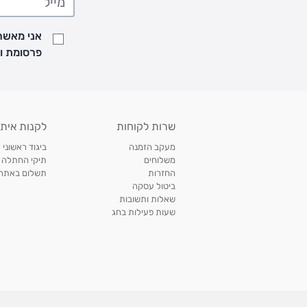
• זמני המשלוחים הם בימים א-ה בין השעות 8:00 עד 21:00 וביום ו וערבי חג עד השעה 13:00
• נציג מחברת המשלוחים יצור איתך קשר בהודעת SMS לתיאום מסירה
אני מאשר/
למעקב אחרי משלוח לחץ
כאן
פרסומת ועדכונים מקבוצת &O
• לפניות ובירורים בנושא משלוחים אנא פנו לשירות הלקוחות בצ'אט באתר
משלוחים בהתאמה אישית של מוצרים עם רקמה - המשלוח יסו
ממשלוח ביגוד וישלח עד 14 ימי עסקים מעת ביצוע ההזמנה *
איסוף עצמי
שרות לקוחות
לקנות איתנ
• איסוף עצמי חינם
תוך 7 ימי עסקים
מסניף קרטר'ס רמת אביב מתחם שוסטר. תל אבי
מעקב הזמנה
ביגוד ראשוני 
כתובת: אבא אחימאיר 31, תל אביב (מאחורי בנק הפועלים מול הדואר). ניתן לאסוף 
משלוחים
תיקי החתלה
ה' בין השעות • 09:00-19:00
החזרות
תשלום באתר עם ש
ביטול עסקה
• יש לוודא שחבילה התקבלה טרם ההגעה. סמס יישלח החבילה מוכנה לאיסוף. טלפון לב
שאלות ותשובות
03-6766209
שעות פעילות בחג
לצפייה בכל מדיניות המשלוחים,
לחץ כאן
תנאי החזרות
מהיום בו קיבלתם את המוצרים, תמורת החזר כספי מלא, זיכוי או החלפה, לבחירת הלקוח
לחץ כאן
חשבונית קנייה מקורית או פתק החלפה.
לצפייה במדיניות החזרות מלאה,
** אין החלפות או החזרות על מוצרים שיוצרו במיוחד עבור הלקו