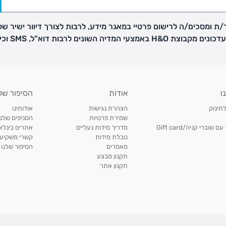
ת ומסכים/ה לרישום פרטיי במאגר מידע, לרבות לצורך דיוור ישיר של
H באמצעי המדיה השונים לרבות דוא"ל, SMS וכיו"ב
פק בנפרד
ו
אודות
הסיפור של
ב
לתינוק
הצהרת נגישות
אודותינו
הזמנות בימים א'-
שמירת פרטיות
הסניפים שלנו
וברי קניה/Gift card
מדריך מידות נעליים
אתרים בינלאו
טבלת מידות
קשרי משקיעי
ירור בסניף:
מאמרים
הסיפור שלנו
תקנון מבצע
תקנון אתר
ניתן להחזיר או להחליף פריטים שרכשתם באתר CARTERS בכל אחד מסניפי הרשת בתוך 14 ימים
, בצירוף
ח כגון