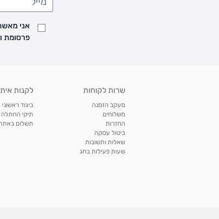
• זמני המשלוחים הם בימים א-ה בין השעות 8:00 עד 21:00 וביום ו וערבי חג עד השעה 13:00
• נציג מחברת המשלוחים יצור איתך קשר בהודעת SMS לתיאום מסירה
אני מאשר/
למעקב אחרי משלוח לחץ
כאן
פרסומת ועדכונים מקבוצת &O
• לפניות ובירורים בנושא משלוחים אנא פנו לשירות הלקוחות בצ'אט באתר
משלוחים בהתאמה אישית של מוצרים עם רקמה - המשלוח יסו
ממשלוח ביגוד וישלח עד 14 ימי עסקים מעת ביצוע ההזמנה *
איסוף עצמי
שרות לקוחות
לקנות איתנ
• איסוף עצמי חינם
תוך 7 ימי עסקים
מסניף קרטר'ס רמת אביב מתחם שוסטר. תל אבי
מעקב הזמנה
ביגוד ראשוני 
כתובת: אבא אחימאיר 31, תל אביב (מאחורי בנק הפועלים מול הדואר). ניתן לאסוף 
משלוחים
תיקי החתלה
ה' בין השעות • 09:00-19:00
החזרות
תשלום באתר עם ש
ביטול עסקה
• יש לוודא שחבילה התקבלה טרם ההגעה. סמס יישלח החבילה מוכנה לאיסוף. טלפון לב
שאלות ותשובות
03-6766209
שעות פעילות בחג
לצפייה בכל מדיניות המשלוחים,
לחץ כאן
תנאי החזרות
מהיום בו קיבלתם את המוצרים, תמורת החזר כספי מלא, זיכוי או החלפה, לבחירת הלקוח
לחץ כאן
חשבונית קנייה מקורית או פתק החלפה.
לצפייה במדיניות החזרות מלאה,
** אין החלפות או החזרות על מוצרים שיוצרו במיוחד עבור הלקו