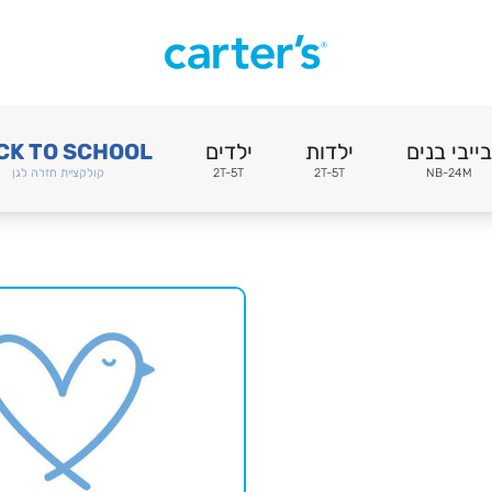
בייבי בנים
ילדות
ילדים
CK TO SCHOOL
NB-24M
2T-5T
2T-5T
קולקציית חזרה לגן