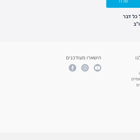
שלח
 כל דבר
נו
הישארו מעודכנים
מיים
ם