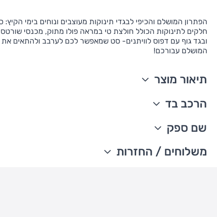
הפתרון המושלם והכיפי לבגדי תינוקות מעוצבים ונוחים בימי הקיץ: 
חלקים לתינוקות הכולל חולצת טי במראה פולו מתוק, מכנסי שורטס
ובגד גוף עם דפוס לוויתנים- סט שמאפשר לכם לערבב ולהתאים את 
המושלם עבורכם!
תיאור מוצר
סט 3 חלקים
הרכב בד
שרוולים קצרים
כפתרה קדמית
100% כותנה
שם ספק
כיס קדמי עם משקפיים רקומים
מיובא
סיומת ריב סרוג איכותי בצוואר
ניתן לכבס במכונת כביסה
The William Carter's company
משלוחים / החזרות
דוגמת לוויתנים
עדכון זמני משלוחים –
סגירת תיקתקים חזקים שנשארים בהלבשות ובכביסות החוזרות
חגורת מותן אלסטית ונוחה
משלוח סחורה עד הבית עם שליח
• משלוח חינם - בהזמנה מעל 199 ש"ח
• בהזמנה מתחת ל-199 ש"ח - עלות המשלוח היא 24 ש"ח