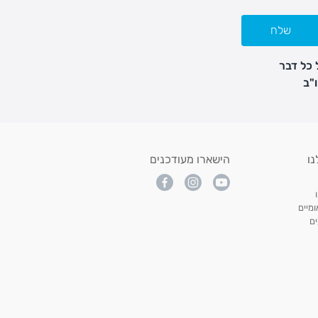
שלח
 כל דבר
נו
הישארו מעודכנים
מיים
ם