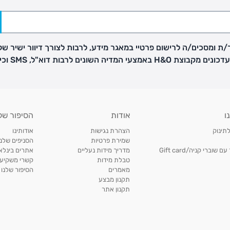
ת ומסכים/ה לרישום פרטיי במאגר מידע, לרבות לצורך דיוור ישיר של
H באמצעי המדיה השונים לרבות דוא"ל, SMS וכיו"ב
פק בנפרד
ו
אודות
הסיפור של
ב
לתינוק
הצהרת נגישות
אודותינו
הזמנות בימים א'-
שמירת פרטיות
הסניפים שלנו
וברי קניה/Gift card
מדריך מידות נעליים
אתרים בינלאו
טבלת מידות
קשרי משקיעי
ירור בסניף:
מאמרים
הסיפור שלנו
תקנון מבצע
תקנון אתר
ניתן להחזיר או להחליף פריטים שרכשתם באתר CARTERS בכל אחד מסניפי הרשת בתוך 14 ימים
, בצירוף