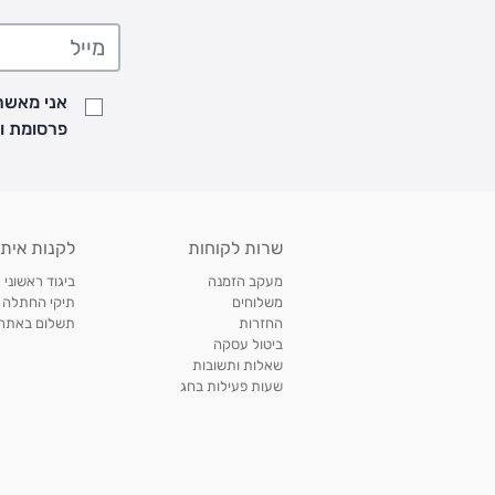
• המשלוחים מגיעים לכל רחבי הארץ
• משלוח יגיע לכל המאוחר תוך
7
ימי עסקים מעת ביצוע ההזמנה
• זמני המשלוחים הם בימים א-ה בין השעות 8:00 עד 21:00 וביום ו וערבי חג עד השעה 13:00
• נציג מחברת המשלוחים יצור איתך קשר בהודעת SMS לתיאום מסירה
אני מאשר/
למעקב אחרי משלוח לחץ
כאן
פרסומת ועדכונים מקבוצת &O
• לפניות ובירורים בנושא משלוחים אנא פנו לשירות הלקוחות בצ'אט באתר
משלוחים בהתאמה אישית של מוצרים עם רקמה - המשלוח יסו
ממשלוח ביגוד וישלח עד 14 ימי עסקים מעת ביצוע ההזמנה *
איסוף עצמי
שרות לקוחות
לקנות איתנ
• איסוף עצמי חינם
תוך 7 ימי עסקים
מסניף קרטר'ס רמת אביב מתחם שוסטר. תל אבי
מעקב הזמנה
ביגוד ראשוני 
כתובת: אבא אחימאיר 31, תל אביב (מאחורי בנק הפועלים מול הדואר). ניתן לאסוף 
משלוחים
תיקי החתלה
ה' בין השעות • 09:00-19:00
החזרות
תשלום באתר עם ש
ביטול עסקה
• יש לוודא שחבילה התקבלה טרם ההגעה. סמס יישלח החבילה מוכנה לאיסוף. טלפון לב
שאלות ותשובות
03-6766209
שעות פעילות בחג
לצפייה בכל מדיניות המשלוחים,
לחץ כאן
תנאי החזרות
מהיום בו קיבלתם את המוצרים, תמורת החזר כספי מלא, זיכוי או החלפה, לבחירת הלקוח